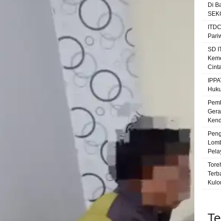
Di B
SEKO
ITDC
Pari
SD I
Keme
Cint
IPPA
Huku
Pemk
Gera
Kenda
Peng
Lomb
Pela
Tore
Terb
Kulo
Te