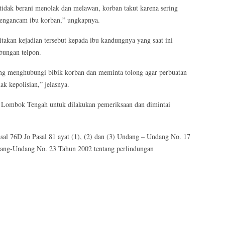
tidak berani menolak dan melawan, korban takut karena sering
mengancam ibu korban,” ungkapnya.
akan kejadian tersebut kepada ibu kandungnya yang saat ini
bungan telpon.
ung menghubungi bibik korban dan meminta tolong agar perbuatan
ak kepolisian,” jelasnya.
s Lombok Tengah untuk dilakukan pemeriksaan dan dimintai
asal 76D Jo Pasal 81 ayat (1), (2) dan (3) Undang – Undang No. 17
dang-Undang No. 23 Tahun 2002 tentang perlindungan