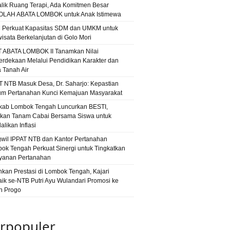
alik Ruang Terapi, Ada Komitmen Besar
LAH ABATA LOMBOK untuk Anak Istimewa
 Perkuat Kapasitas SDM dan UMKM untuk
wisata Berkelanjutan di Golo Mori
T ABATA LOMBOK II Tanamkan Nilai
rdekaan Melalui Pendidikan Karakter dan
a Tanah Air
T NTB Masuk Desa, Dr. Saharjo: Kepastian
m Pertanahan Kunci Kemajuan Masyarakat
ab Lombok Tengah Luncurkan BESTI,
kan Tanam Cabai Bersama Siswa untuk
likan Inflasi
wil IPPAT NTB dan Kantor Pertanahan
ok Tengah Perkuat Sinergi untuk Tingkatkan
yanan Pertanahan
hkan Prestasi di Lombok Tengah, Kajari
aik se-NTB Putri Ayu Wulandari Promosi ke
n Progo
rpopuler