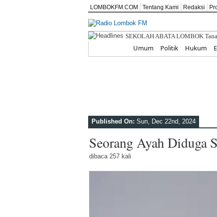
LOMBOKFM.COM
Tentang Kami
Redaksi
Pr
Peringati HUT ke-81 RI,
Home
Umum
Politik
Hukum
Published On:
Sun, Dec 22nd, 2024
Seorang Ayah Diduga 
dibaca 257 kali