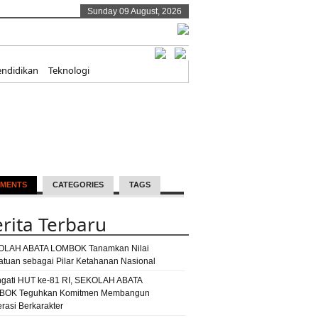
Sunday 09 August, 2026
endidikan
Teknologi
MENTS
CATEGORIES
TAGS
rita Terbaru
OLAH ABATA LOMBOK Tanamkan Nilai
atuan sebagai Pilar Ketahanan Nasional
ngati HUT ke-81 RI, SEKOLAH ABATA
BOK Teguhkan Komitmen Membangun
rasi Berkarakter