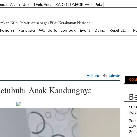
ogram Acara
Upload Foto Anda
RADIO LOMBOK FM di Peta
Ekonomi
Peristiwa
Wonderfull Lombok
Event
Dunia
Kesehatan
P
Hukum
| By
admin
COM
Setubuhi Anak Kandungnya
Be
SEK
Pers
Peri
LOM
Gene