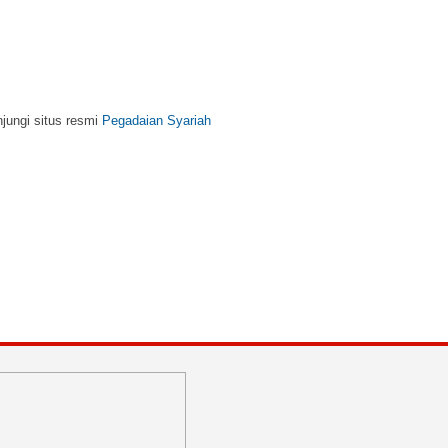
njungi situs resmi
Pegadaian Syariah
m, kunjungi situs resmi
BNI Syariah