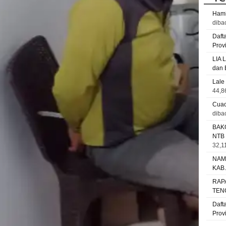
Hami
diba
Daft
Prov
LIA 
dan 
Lale
44,8
Cuac
diba
BAK
NTB
32,11
NAM
KAB
RAP
TEN
Daft
Prov