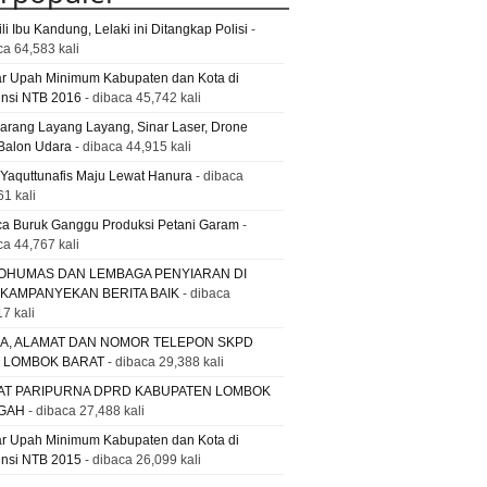
li Ibu Kandung, Lelaki ini Ditangkap Polisi
-
ca 64,583 kali
ar Upah Minimum Kabupaten dan Kota di
insi NTB 2016
- dibaca 45,742 kali
Larang Layang Layang, Sinar Laser, Drone
Balon Udara
- dibaca 44,915 kali
 Yaquttunafis Maju Lewat Hanura
- dibaca
61 kali
a Buruk Ganggu Produksi Petani Garam
-
ca 44,767 kali
OHUMAS DAN LEMBAGA PENYIARAN DI
 KAMPANYEKAN BERITA BAIK
- dibaca
7 kali
A, ALAMAT DAN NOMOR TELEPON SKPD
. LOMBOK BARAT
- dibaca 29,388 kali
AT PARIPURNA DPRD KABUPATEN LOMBOK
GAH
- dibaca 27,488 kali
ar Upah Minimum Kabupaten dan Kota di
insi NTB 2015
- dibaca 26,099 kali