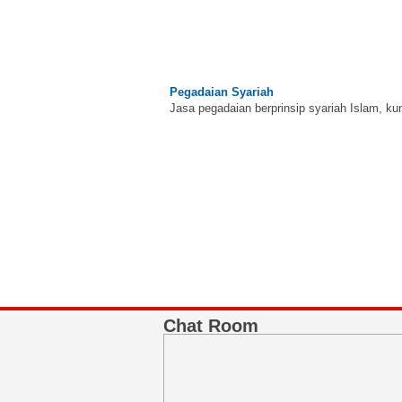
Pegadaian Syariah
Jasa pegadaian berprinsip syariah Islam, ku
BNI Syariah
Memberikan yang terbaik sesuai kaidah Isla
Chat Room