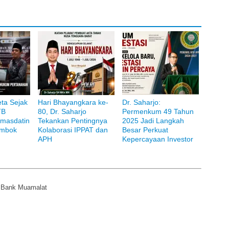
ta Sejak
Hari Bhayangkara ke-
Dr. Saharjo:
TB
80, Dr. Saharjo
Permenkum 49 Tahun
masdatin
Tekankan Pentingnya
2025 Jadi Langkah
ombok
Kolaborasi IPPAT dan
Besar Perkuat
APH
Kepercayaan Investor
i Bank Muamalat