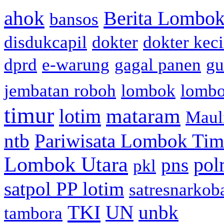
ahok
Berita Lombok
bansos
disdukcapil
dokter
dokter keci
dprd
e-warung
gagal panen
gu
jembatan roboh
lombok
lomb
timur
mataram
lotim
Maul
ntb
Pariwisata Lombok Tim
Lombok Utara
pol
pns
pkl
satpol PP lotim
satresnarkob
TKI
UN
unbk
tambora