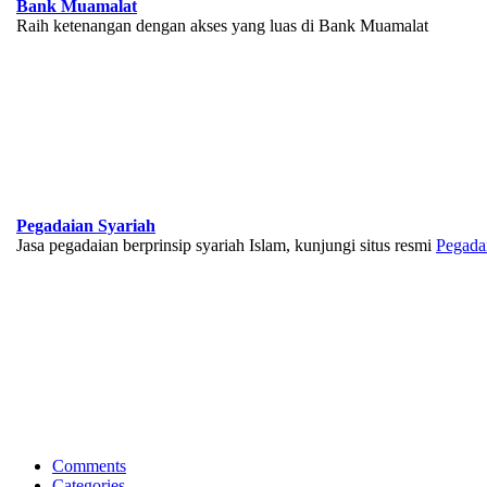
Bank Muamalat
Raih ketenangan dengan akses yang luas di Bank Muamalat
Pegadaian Syariah
Jasa pegadaian berprinsip syariah Islam, kunjungi situs resmi
Pegada
BNI Syariah
Memberikan yang terbaik sesuai kaidah Islam, kunjungi situs resmi
Comments
Categories