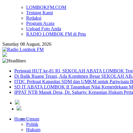
LOMBOKFM.COM
Tentang Kami
Redaksi
Program Acara
Upload Foto Anda
RADIO LOMBOK FM di Peta
Saturday 08 August, 2026
Peringati HUT ke-81 RI, SEKOLAH ABATA LOMBOK Teguh
Di Balik Ruang Terapi, Ada Komitmen Besar SEKOLAH A
ITDC Perkuat Kapasitas SDM dan UMKM untuk Pariwisata Be
SD IT ABATA LOMBOK II Tanamkan Nilai Kemerdekaan Melal
IPPAT NTB Masuk Desa, Dr. Saharjo: Kepastian Hukum Pert
Home
Umum
Politik
Hukum