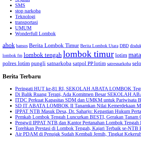
SMS
stop narkoba
Teknologi
transportasi
UMUM
Wonderfull Lombok
ahok
Berita Lombok Timur
bansos
Berita Lombok Utara
DBD
disduk
lombok timur
mat
lombok tengah
lotim
lombok fm
polres lotim
sel
pungli
satnarkoba
satpol PP lotim
satresnarkoba
Berita Terbaru
Peringati HUT ke-81 RI, SEKOLAH ABATA LOMBOK Teguh
Di Balik Ruang Terapi, Ada Komitmen Besar SEKOLAH A
ITDC Perkuat Kapasitas SDM dan UMKM untuk Pariwisata Be
SD IT ABATA LOMBOK II Tanamkan Nilai Kemerdekaan Melal
IPPAT NTB Masuk Desa, Dr. Saharjo: Kepastian Hukum Pert
Pemkab Lombok Tengah Luncurkan BESTI, Gerakan Tanam Cab
Pengwil IPPAT NTB dan Kantor Pertanahan Lombok Tengah Pe
Torehkan Prestasi di Lombok Tengah, Kajari Terbaik se-NTB 
Air PDAM di Penujak Sudah Kembali Jernih, Tingkat Kekeru