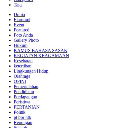
Tags
Dunia
Ekonomi
Event
Featured
Foto Anda
Gallery Photo
Hukum
KAMUS BAHASA SASAK
KEGIATAN KEAGAMAAN
Kesehatan
ketertiban
Lingkungan Hidup
Olahraga
OPINI
Pemerintahan
Pendidikan
Perdagangan
Peristiwa
PERTANIAN
Politik
pt bpr ntb
Renungan
Sejarah