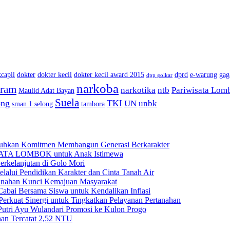
capil
dokter
dokter kecil
dokter kecil award 2015
dprd
e-warung
gag
dpp golkar
narkoba
aram
narkotika
ntb
Pariwisata Lom
Maulid Adat Bayan
Suela
ong
TKI
UN
unbk
sman 1 selong
tambora
kan Komitmen Membangun Generasi Berkarakter
BATA LOMBOK untuk Anak Istimewa
rkelanjutan di Golo Mori
ui Pendidikan Karakter dan Cinta Tanah Air
anahan Kunci Kemajuan Masyarakat
ai Bersama Siswa untuk Kendalikan Inflasi
rkuat Sinergi untuk Tingkatkan Pelayanan Pertanahan
Putri Ayu Wulandari Promosi ke Kulon Progo
han Tercatat 2,52 NTU