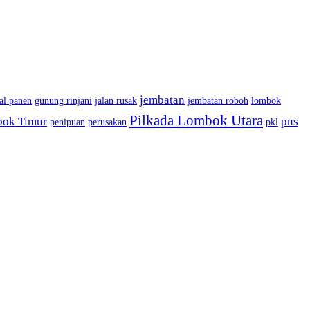
jembatan
al panen
gunung rinjani
jalan rusak
jembatan roboh
lombok
Pilkada Lombok Utara
bok Timur
pns
penipuan
perusakan
pkl