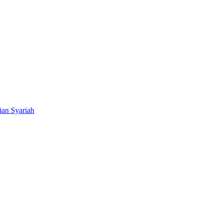
ian Syariah
BNI Syariah