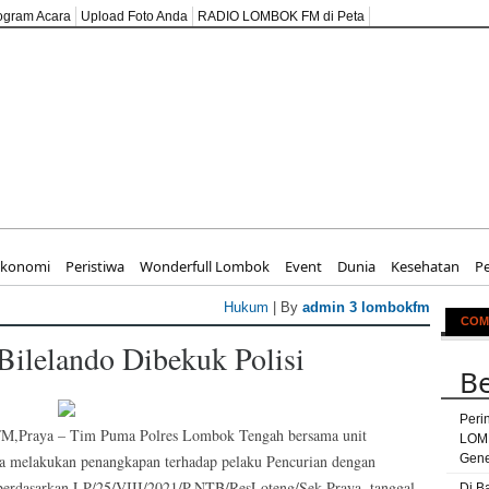
ogram Acara
Upload Foto Anda
RADIO LOMBOK FM di Peta
Ekonomi
Peristiwa
Wonderfull Lombok
Event
Dunia
Kesehatan
P
Hukum
| By
admin 3 lombokfm
COM
Bilelando Dibekuk Polisi
Be
Peri
raya – Tim Puma Polres Lombok Tengah bersama unit
LOM
a melakukan penangkapan terhadap pelaku Pencurian dengan
Gene
berdasarkan LP/25/VIII/2021/P.NTB/ResLoteng/Sek.Praya, tanggal
Di B