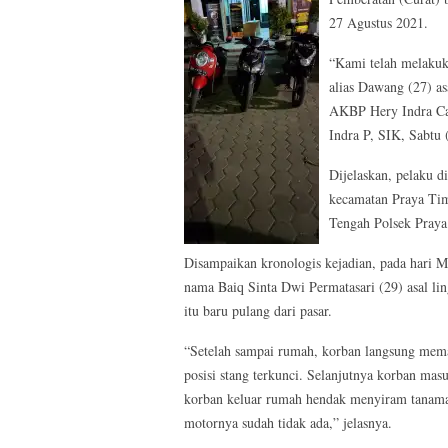
27 Agustus 2021.
“Kami telah melakuk
alias Dawang (27) a
AKBP Hery Indra Ca
Indra P, SIK, Sabtu 
Dijelaskan, pelaku d
kecamatan Praya Tim
Tengah Polsek Praya 
Disampaikan kronologis kejadian, pada hari M
nama Baiq Sinta Dwi Permatasari (29) asal li
itu baru pulang dari pasar.
“Setelah sampai rumah, korban langsung mema
posisi stang terkunci. Selanjutnya korban mas
korban keluar rumah hendak menyiram tanama
motornya sudah tidak ada,” jelasnya.