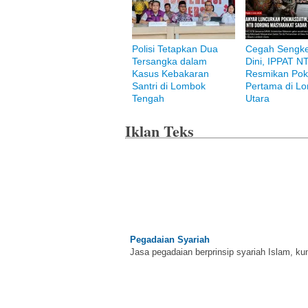
Polisi Tetapkan Dua
Cegah Sengke
Tersangka dalam
Dini, IPPAT N
Kasus Kebakaran
Resmikan Pok
Bank Muamalat
Santri di Lombok
Pertama di L
Raih ketenangan dengan akses yang luas d
Tengah
Utara
Iklan Teks
Pegadaian Syariah
Jasa pegadaian berprinsip syariah Islam, ku