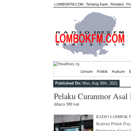
LOMBOKFM.COM
Tentang Kami
Redaksi
Pr
Di Balik Ruang Terapi,
Home
Umum
Politik
Hukum
Published On:
Mon, Aug 30th, 2021
Pelaku Curanmor Asal 
dibaca 388 kali
RADIO LOMBOK FM,P
Reskrim Polsek Pray
Pemberatan (Curat) 