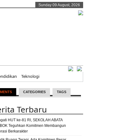
Sunday 09 August, 2026
endidikan
Teknologi
MENTS
CATEGORIES
TAGS
rita Terbaru
ngati HUT ke-81 RI, SEKOLAH ABATA
BOK Teguhkan Komitmen Membangun
rasi Berkarakter
alik Ruang Terapi, Ada Komitmen Besar