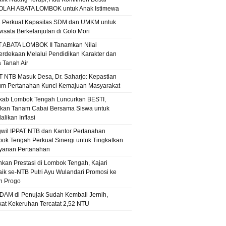
LAH ABATA LOMBOK untuk Anak Istimewa
 Perkuat Kapasitas SDM dan UMKM untuk
wisata Berkelanjutan di Golo Mori
T ABATA LOMBOK II Tanamkan Nilai
rdekaan Melalui Pendidikan Karakter dan
a Tanah Air
T NTB Masuk Desa, Dr. Saharjo: Kepastian
m Pertanahan Kunci Kemajuan Masyarakat
ab Lombok Tengah Luncurkan BESTI,
kan Tanam Cabai Bersama Siswa untuk
likan Inflasi
wil IPPAT NTB dan Kantor Pertanahan
ok Tengah Perkuat Sinergi untuk Tingkatkan
yanan Pertanahan
hkan Prestasi di Lombok Tengah, Kajari
aik se-NTB Putri Ayu Wulandari Promosi ke
n Progo
PDAM di Penujak Sudah Kembali Jernih,
kat Kekeruhan Tercatat 2,52 NTU