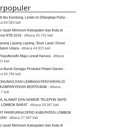
rpopuler
li Ibu Kandung, Lelaki ini Ditangkap Polisi
-
ca 64,583 kali
ar Upah Minimum Kabupaten dan Kota di
insi NTB 2016
- dibaca 45,742 kali
Larang Layang Layang, Sinar Laser, Drone
Balon Udara
- dibaca 44,915 kali
 Yaquttunafis Maju Lewat Hanura
- dibaca
61 kali
a Buruk Ganggu Produksi Petani Garam
-
ca 44,766 kali
OHUMAS DAN LEMBAGA PENYIARAN DI
 KAMPANYEKAN BERITA BAIK
- dibaca
7 kali
A, ALAMAT DAN NOMOR TELEPON SKPD
. LOMBOK BARAT
- dibaca 29,387 kali
AT PARIPURNA DPRD KABUPATEN LOMBOK
GAH
- dibaca 27,487 kali
ar Upah Minimum Kabupaten dan Kota di