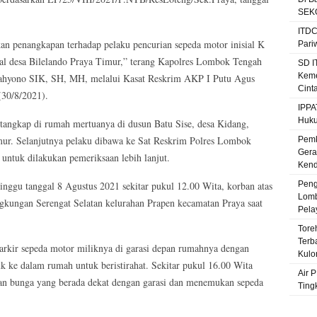
SEKO
ITDC
an penangkapan terhadap pelaku pencurian sepeda motor inisial K
Pari
sal desa Bilelando Praya Timur,” terang Kapolres Lombok Tengah
SD I
Keme
hyono SIK, SH, MH, melalui Kasat Reskrim AKP I Putu Agus
Cint
(30/8/2021).
IPPA
Huku
itangkap di rumah mertuanya di dusun Batu Sise, desa Kidang,
ur. Selanjutnya pelaku dibawa ke Sat Reskrim Polres Lombok
Pemk
Gera
untuk dilakukan pemeriksaan lebih lanjut.
Kenda
inggu tanggal 8 Agustus 2021 sekitar pukul 12.00 Wita, korban atas
Peng
Lomb
ngkungan Serengat Selatan kelurahan Prapen kecamatan Praya saat
Pela
Tore
Terb
rkir sepeda motor miliknya di garasi depan rumahnya dengan
Kulo
uk ke dalam rumah untuk beristirahat. Sekitar pukul 16.00 Wita
Air 
n bunga yang berada dekat dengan garasi dan menemukan sepeda
Ting