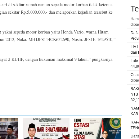
cari di sekitar rumah namun sepeda motor korban tidak ketemu.
Te
ian sekitar Rp.5.000.000,- dan melaporkan kejadian tersebut ke
Hami
diba
n yakni sepeda motor korban yaitu Honda Vario, warna Hitam
Daft
ahun 2012, Noka. MH1JF8114CK632690, Nosin. JF81E-1629510,”
Prov
LIA 
dan 
63 ayat 2 KUHP, dengan hukuman maksimal 9 tahun,” pungkasnya.
Lale
44,8
Cuac
diba
BAK
NTB
32,11
NAM
KAB
RAP
TEN
Daft