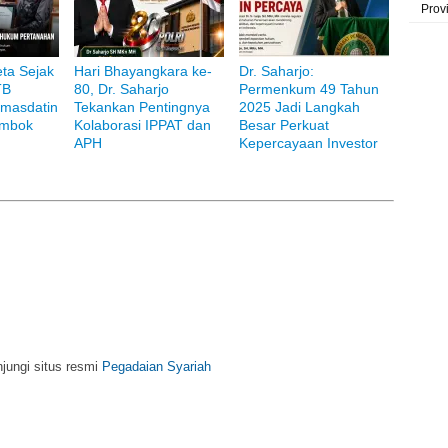
Prov
ta Sejak
Hari Bhayangkara ke-
Dr. Saharjo:
TB
80, Dr. Saharjo
Permenkum 49 Tahun
masdatin
Tekankan Pentingnya
2025 Jadi Langkah
ombok
Kolaborasi IPPAT dan
Besar Perkuat
i Bank Muamalat
APH
Kepercayaan Investor
njungi situs resmi
Pegadaian Syariah