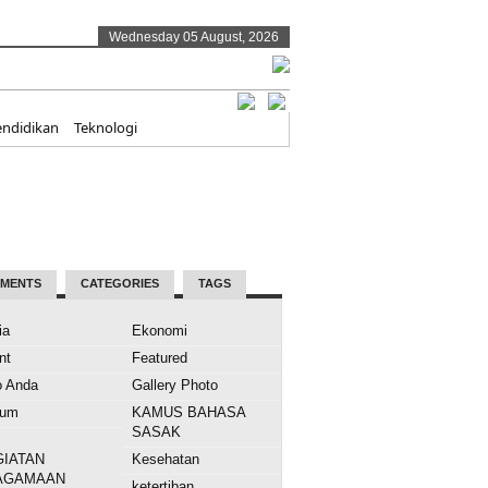
Wednesday 05 August, 2026
endidikan
Teknologi
MENTS
CATEGORIES
TAGS
ia
Ekonomi
nt
Featured
o Anda
Gallery Photo
kum
KAMUS BAHASA
SASAK
GIATAN
Kesehatan
AGAMAAN
ketertiban