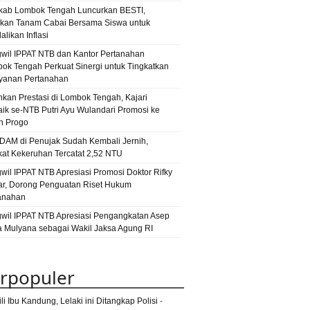
narkoba
ab Lombok Tengah Luncurkan BESTI,
narkotika
ntb
an
kan Tanam Cabai Bersama Siswa untuk
iwisata Lombok Timur
penipuan
likan Inflasi
Pilkada Lombok
sakan
wil IPPAT NTB dan Kantor Pertanahan
ara
ok Tengah Perkuat Sinergi untuk Tingkatkan
polres lotim
pns
pungli
pkl
yanan Pertanahan
narkoba
satpol PP lotim
hkan Prestasi di Lombok Tengah, Kajari
selong
esnarkoba
sman 1 selong
aik se-NTB Putri Ayu Wulandari Promosi ke
ela
n Progo
TKI
UN
unbk
tambora
PDAM di Penujak Sudah Kembali Jernih,
kat Kekeruhan Tercatat 2,52 NTU
wil IPPAT NTB Apresiasi Promosi Doktor Rifky
r, Dorong Penguatan Riset Hukum
anahan
wil IPPAT NTB Apresiasi Pengangkatan Asep
 Mulyana sebagai Wakil Jaksa Agung RI
rpopuler
li Ibu Kandung, Lelaki ini Ditangkap Polisi
-