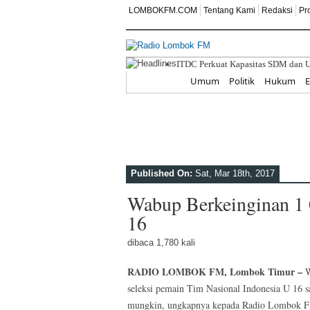
LOMBOKFM.COM
Tentang Kami
Redaksi
Pr
ITDC Perkuat Kapasitas SDM dan U
SD IT ABATA LOMBOK II Tanamkan 
Home
Umum
Politik
Hukum
IPPAT NTB Masuk Desa, Dr. Saharj
Pemkab Lombok Tengah Luncurkan 
Pengwil IPPAT NTB dan Kantor Per
Published On:
Sat, Mar 18th, 2017
Wabup Berkeinginan 1 
16
dibaca 1,780 kali
RADIO LOMBOK FM, Lombok Timur –
W
seleksi pemain Tim Nasional Indonesia U 16 sat
mungkin, ungkapnya kepada Radio Lombok Fm