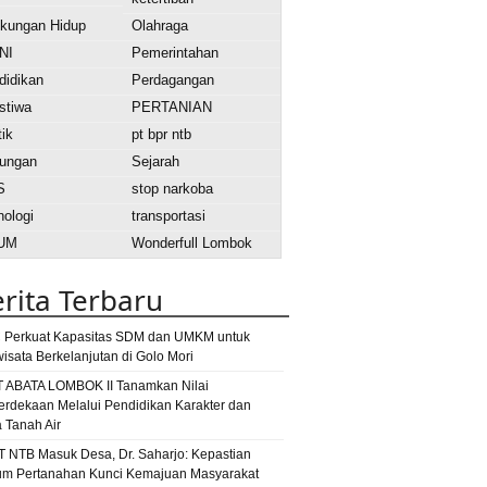
gkungan Hidup
Olahraga
NI
Pemerintahan
didikan
Perdagangan
stiwa
PERTANIAN
tik
pt bpr ntb
ungan
Sejarah
S
stop narkoba
nologi
transportasi
UM
Wonderfull Lombok
ok
Berita Lombok Timur
bansos
rita Terbaru
ta Lombok Utara
DBD
disdukcapil
er
dokter kecil
dokter kecil award 2015
 Perkuat Kapasitas SDM dan UMKM untuk
dprd
e-warung
gagal panen
wisata Berkelanjutan di Golo Mori
lkar
jembatan
ng rinjani
jalan rusak
T ABATA LOMBOK II Tanamkan Nilai
rdekaan Melalui Pendidikan Karakter dan
atan roboh
lombok
lombok fm
a Tanah Air
lombok
bok tengah
T NTB Masuk Desa, Dr. Saharjo: Kepastian
mur
mataram
m Pertanahan Kunci Kemajuan Masyarakat
lotim
Maulid Adat