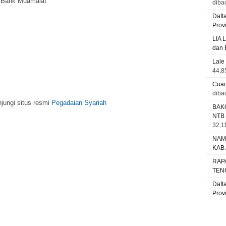
i Bank Muamalat
diba
Daft
Prov
LIA 
dan 
Lale
44,8
Cuac
diba
njungi situs resmi
Pegadaian Syariah
BAK
NTB
32,11
NAM
KAB
RAP
TEN
Daft
Prov
m, kunjungi situs resmi
BNI Syariah