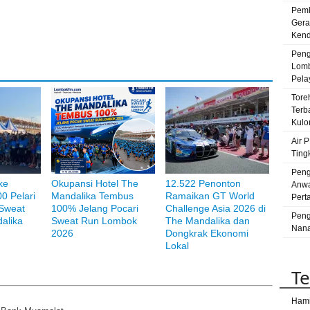
Pemk
Bay
Gera
Par
Kenda
peru
Peng
Ut
Lomb
Pela
sat
Tore
satr
Terb
Su
Kulo
Air 
Ting
Peng
ke
Okupansi Hotel The
12.522 Penonton
Anwa
00 Pelari
Mandalika Tembus
Ramaikan GT World
Pert
 Sweat
100% Jelang Pocari
Challenge Asia 2026 di
Peng
alika
Sweat Run Lombok
The Mandalika dan
Nana
2026
Dongkrak Ekonomi
Lokal
Te
Hami