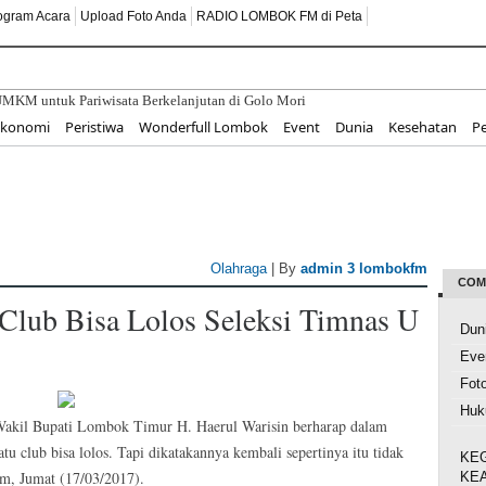
ogram Acara
Upload Foto Anda
RADIO LOMBOK FM di Peta
MKM untuk Pariwisata Berkelanjutan di Golo Mori
Nilai Kemerdekaan Melalui Pendidikan Karakter dan Cinta Tanah Air
Ekonomi
Peristiwa
Wonderfull Lombok
Event
Dunia
Kesehatan
P
o: Kepastian Hukum Pertanahan Kunci Kemajuan Masyarakat
BESTI, Gerakan Tanam Cabai Bersama Siswa untuk Kendalikan Inflasi
tanahan Lombok Tengah Perkuat Sinergi untuk Tingkatkan Pelayanan Pertanahan
Olahraga
| By
admin 3 lombokfm
COM
Club Bisa Lolos Seleksi Timnas U
Dun
Eve
Fot
Hu
akil Bupati Lombok Timur H. Haerul Warisin berharap dalam
u club bisa lolos. Tapi dikatakannya kembali sepertinya itu tidak
KE
, Jumat (17/03/2017).
KE