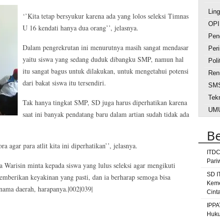
Lin
‘’Kita tetap bersyukur karena ada yang lolos seleksi Timnas
OPI
U 16 kendati hanya dua orang’’, jelasnya.
Pen
Dalam pengrekrutan ini menurutnya masih sangat mendasar
Peri
yaitu siswa yang sedang duduk dibangku SMP, namun hal
Poli
itu sangat bagus untuk dilakukan, untuk mengetahui potensi
Ren
dari bakat siswa itu tersendiri.
SM
Tek
Tak hanya tingkat SMP, SD juga harus diperhatikan karena
UM
saat ini banyak pendatang baru dalam artian sudah tidak ada
ah
Be
Beri
agar para atlit kita ini diperhatikan’’, jelasnya.
dokt
ITDC
Pari
dpp go
 Warisin minta kepada siswa yang lulus seleksi agar mengikuti
gunu
SD I
emberikan keyakinan yang pasti, dan ia berharap semoga bisa
Keme
jemb
nama daerah, harapanya.|002|039|
Cint
lom
IPPA
ti
Huku