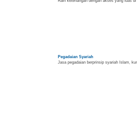
Raih ketenangan dengan akses yang luas d
Pegadaian Syariah
Jasa pegadaian berprinsip syariah Islam, ku
BNI Syariah
Memberikan yang terbaik sesuai kaidah Isla