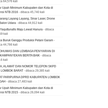
ca 64,576 kali
ar Upah Minimum Kabupaten dan Kota di
insi NTB 2016
- dibaca 45,740 kali
Larang Layang Layang, Sinar Laser, Drone
Balon Udara
- dibaca 44,912 kali
 Yaquttunafis Maju Lewat Hanura
- dibaca
59 kali
a Buruk Ganggu Produksi Petani Garam
-
ca 44,766 kali
OHUMAS DAN LEMBAGA PENYIARAN DI
 KAMPANYEKAN BERITA BAIK
- dibaca
6 kali
A, ALAMAT DAN NOMOR TELEPON SKPD
. LOMBOK BARAT
- dibaca 29,385 kali
AT PARIPURNA DPRD KABUPATEN LOMBOK
GAH
- dibaca 27,483 kali
ar Upah Minimum Kabupaten dan Kota di
insi NTB 2015
- dibaca 26,094 kali