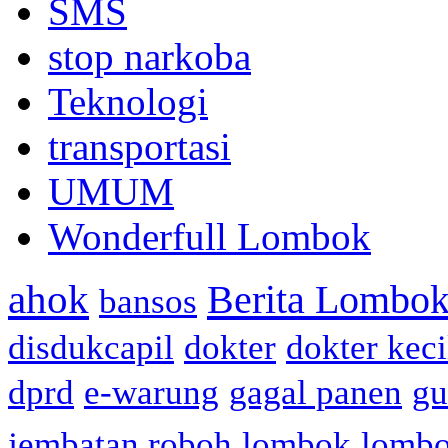
SMS
stop narkoba
Teknologi
transportasi
UMUM
Wonderfull Lombok
ahok
Berita Lombok
bansos
disdukcapil
dokter
dokter keci
dprd
e-warung
gagal panen
gu
jembatan roboh
lombok
lomb