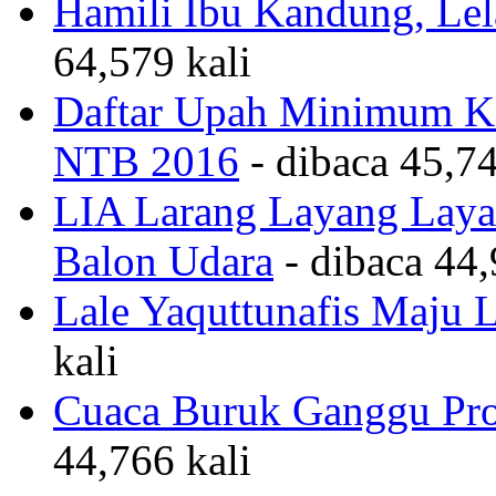
Hamili Ibu Kandung, Lela
64,579 kali
Daftar Upah Minimum Ka
NTB 2016
- dibaca 45,74
LIA Larang Layang Layan
Balon Udara
- dibaca 44,
Lale Yaquttunafis Maju 
kali
Cuaca Buruk Ganggu Pro
44,766 kali