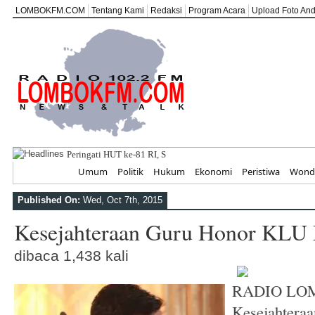
LOMBOKFM.COM
Tentang Kami
Redaksi
Program Acara
Upload Foto An
Peringati HUT ke-81 RI, SEKOLAH ABATA LOMBO
Home
Umum
Politik
Hukum
Ekonomi
Peristiwa
Wonde
Published On:
Wed, Oct 7th, 2015
Kesejahteraan Guru Honor KLU
dibaca 1,438 kali
RADIO LO
Kesejahteraa