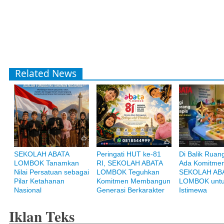
Related News
SEKOLAH ABATA
Peringati HUT ke-81
Di Balik Ruang
LOMBOK Tanamkan
RI, SEKOLAH ABATA
Ada Komitmen
Bank Muamalat
Nilai Persatuan sebagai
LOMBOK Teguhkan
SEKOLAH AB
Raih ketenangan dengan akses yang luas di Bank Muamalat
Pilar Ketahanan
Komitmen Membangun
LOMBOK untu
Nasional
Generasi Berkarakter
Istimewa
Iklan Teks