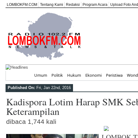
LOMBOKFM.COM
Tentang Kami
Redaksi
Program Acara
Upload Foto An
Peringati HUT ke
Home
Umum
Politik
Hukum
Ekonomi
Peristiwa
Wonde
Published On:
Fri, Jan 22nd, 2016
Kadispora Lotim Harap SMK Seb
Keterampilan
dibaca 1,744 kali
LOMBOK T