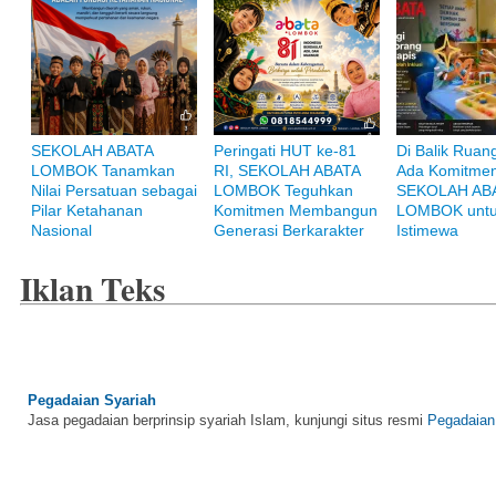
SEKOLAH ABATA
Peringati HUT ke-81
Di Balik Ruang
Bank Muamalat
LOMBOK Tanamkan
RI, SEKOLAH ABATA
Ada Komitmen
Raih ketenangan dengan akses yang luas di Bank Muamalat
Nilai Persatuan sebagai
LOMBOK Teguhkan
SEKOLAH AB
Pilar Ketahanan
Komitmen Membangun
LOMBOK untu
Nasional
Generasi Berkarakter
Istimewa
Iklan Teks
Pegadaian Syariah
Jasa pegadaian berprinsip syariah Islam, kunjungi situs resmi
Pegadaian