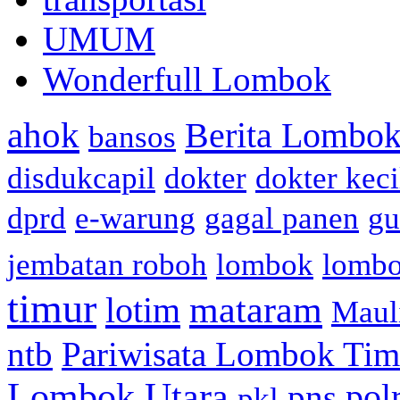
UMUM
Wonderfull Lombok
ahok
Berita Lombok
bansos
disdukcapil
dokter
dokter keci
dprd
e-warung
gagal panen
gu
jembatan roboh
lombok
lomb
timur
mataram
lotim
Maul
ntb
Pariwisata Lombok Tim
Lombok Utara
pol
pns
pkl