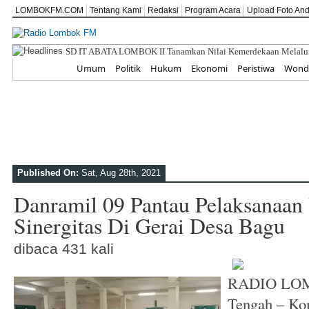
LOMBOKFM.COM
Tentang Kami
Redaksi
Program Acara
Upload Foto An
SD IT ABATA LOMBOK II Tanamkan Nilai Kemerdekaan Melalui P
Home
Umum
Politik
Hukum
Ekonomi
Peristiwa
Wonde
Published On:
Sat, Aug 28th, 2021
Danramil 09 Pantau Pelaksanaan 
Sinergitas Di Gerai Desa Bagu
dibaca 431 kali
RADIO LO
Tengah – Ko