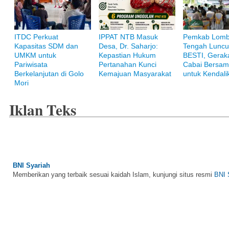
ITDC Perkuat
IPPAT NTB Masuk
Pemkab Lom
Kapasitas SDM dan
Desa, Dr. Saharjo:
Tengah Luncu
Pegadaian Syariah
UMKM untuk
Kepastian Hukum
BESTI, Gerak
Jasa pegadaian berprinsip syariah Islam, kunjungi situs resmi
Pegadaian
Pariwisata
Pertanahan Kunci
Cabai Bersam
Berkelanjutan di Golo
Kemajuan Masyarakat
untuk Kendalik
Mori
Iklan Teks
BNI Syariah
Memberikan yang terbaik sesuai kaidah Islam, kunjungi situs resmi
BNI 