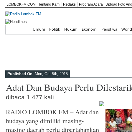
LOMBOKFM.COM
Tentang Kami
Redaksi
Program Acara
Upload Foto An
Peringati HUT ke
Home
Umum
Politik
Hukum
Ekonomi
Peristiwa
Wonde
Published On:
Mon, Oct 5th, 2015
Adat Dan Budaya Perlu Dilestari
dibaca 1,477 kali
RADIO LOMBOK FM – Adat dan
budaya yang dimiliki masing-
masing daerah perlu dipertahankan