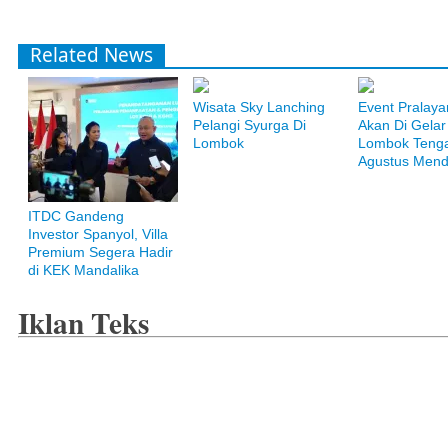
Related News
Wisata Sky Lanching
Event Pralaya
Pelangi Syurga Di
Akan Di Gelar
Lombok
Lombok Teng
Agustus Mend
ITDC Gandeng
Bank Muamalat
Investor Spanyol, Villa
Raih ketenangan dengan akses yang luas di Bank Muamalat
Premium Segera Hadir
di KEK Mandalika
Iklan Teks
Pegadaian Syariah