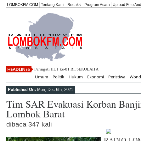
LOMBOKFM.COM
Tentang Kami
Redaksi
Program Acara
Upload Foto An
Peringati HUT ke-81 RI, SEKOLAH ABATA LOMBOK Teguh
Home
Umum
Politik
Hukum
Ekonomi
Peristiwa
Wonde
Published On:
Mon, Dec 6th, 2021
Tim SAR Evakuasi Korban Banji
Lombok Barat
dibaca 347 kali
RADIO LO