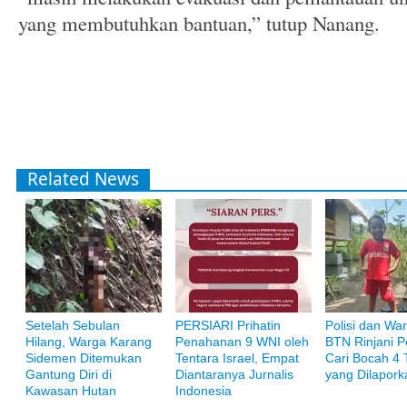
yang membutuhkan bantuan,” tutup Nanang.
Related News
Setelah Sebulan
PERSIARI Prihatin
Polisi dan War
Bank Muamalat
Hilang, Warga Karang
Penahanan 9 WNI oleh
BTN Rinjani P
Raih ketenangan dengan akses yang luas di Bank Muamalat
Sidemen Ditemukan
Tentara Israel, Empat
Cari Bocah 4
Gantung Diri di
Diantaranya Jurnalis
yang Dilapork
Kawasan Hutan
Indonesia