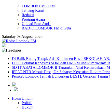
LOMBOKFM.COM
Tentang Kami
Redaksi
Program Acara
Upload Foto Anda
RADIO LOMBOK FM di Peta
Saturday 08 August, 2026
Di Balik Ruang Terapi, Ada Komitmen Besar SEKOLAH A
ITDC Perkuat Kapasitas SDM dan UMKM untuk Pariwisata Be
SD IT ABATA LOMBOK II Tanamkan Nilai Kemerdekaan Melal
IPPAT NTB Masuk Desa, Dr. Saharjo: Kepastian Hukum Pert
Pemkab Lombok Tengah Luncurkan BESTI, Gerakan Tanam Cab
Home
Umum
Politik
Hukum