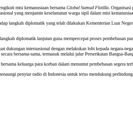
engikuti misi kemanusiaan bersama
Global Sumud Flotilla
. Organisasi
rnasional yang menjamin keselamatan warga sipil dalam misi kemanusiaa
ap langkah diplomatik yang telah dilakukan Kementerian Luar Nege
langkah diplomatik lanjutan guna mempercepat proses pembebasan par
t dukungan internasional dengan melakukan lobi kepada negara-negar
secara bersama-sama, termasuk melalui jalur Perserikatan Bangsa-Ban
ri bersama keluarga para korban dalam menuntut pembebasan segera te
ungi penyiar radio di Indonesia untuk terus mendukung perlindungan