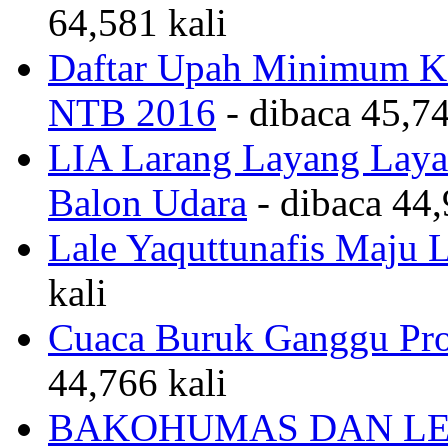
64,581 kali
Daftar Upah Minimum Ka
NTB 2016
- dibaca 45,74
LIA Larang Layang Layan
Balon Udara
- dibaca 44,
Lale Yaquttunafis Maju 
kali
Cuaca Buruk Ganggu Pro
44,766 kali
BAKOHUMAS DAN LE