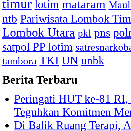
timur
mataram
lotim
Maul
ntb
Pariwisata Lombok Tim
Lombok Utara
pol
pns
pkl
satpol PP lotim
satresnarkob
TKI
UN
unbk
tambora
Berita Terbaru
Peringati HUT ke-81
Teguhkan Komitmen Mem
Di Balik Ruang Terapi