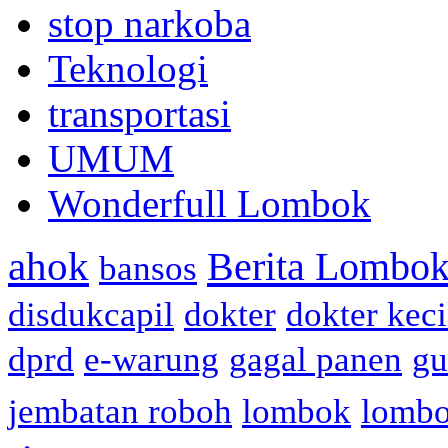
stop narkoba
Teknologi
transportasi
UMUM
Wonderfull Lombok
ahok
Berita Lombok
bansos
disdukcapil
dokter
dokter keci
dprd
e-warung
gagal panen
gu
jembatan roboh
lombok
lomb