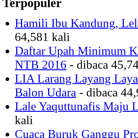
Terpopuler
Hamili Ibu Kandung, Lela
64,581 kali
Daftar Upah Minimum Ka
NTB 2016
- dibaca 45,74
LIA Larang Layang Layan
Balon Udara
- dibaca 44,
Lale Yaquttunafis Maju 
kali
Cuaca Buruk Ganggu Pro