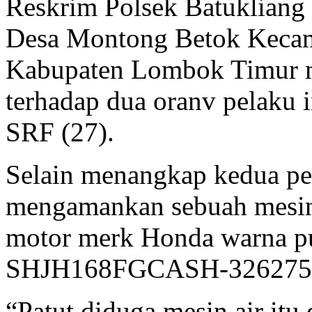
Reskrim Polsek Batukliang
Desa Montong Betok Keca
Kabupaten Lombok Timur 
terhadap dua oranv pelaku i
SRF (27).
Selain menangkap kedua pel
mengamankan sebuah mesin
motor merk Honda warna pu
SHJH168FGCASH-326275
“Patut diduga mesin air itu 