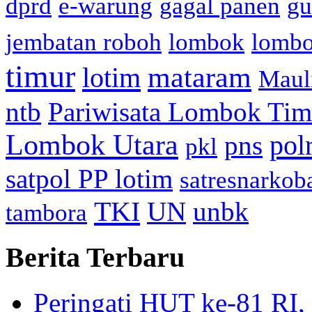
dprd
e-warung
gagal panen
gu
jembatan roboh
lombok
lomb
timur
mataram
lotim
Maul
ntb
Pariwisata Lombok Tim
Lombok Utara
pol
pns
pkl
satpol PP lotim
satresnarkob
TKI
UN
unbk
tambora
Berita Terbaru
Peringati HUT ke-81