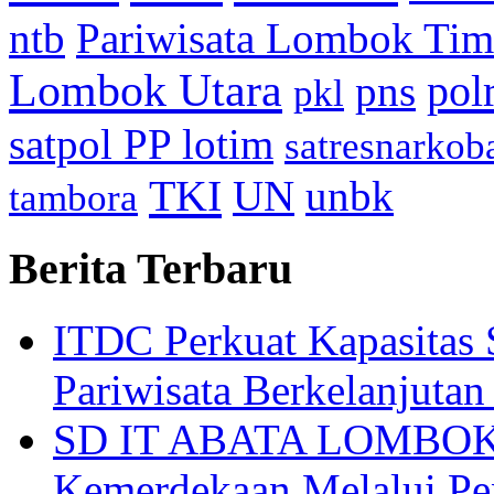
ntb
Pariwisata Lombok Tim
Lombok Utara
pol
pns
pkl
satpol PP lotim
satresnarkob
TKI
UN
unbk
tambora
Berita Terbaru
ITDC Perkuat Kapasit
Pariwisata Berkelanjutan
SD IT ABATA LOMBOK I
Kemerdekaan Melalui Pen