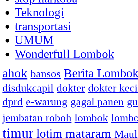
Teknologi
transportasi
UMUM
Wonderfull Lombok
ahok
Berita Lombok
bansos
disdukcapil
dokter
dokter keci
dprd
e-warung
gagal panen
gu
jembatan roboh
lombok
lomb
timur
mataram
lotim
Maul