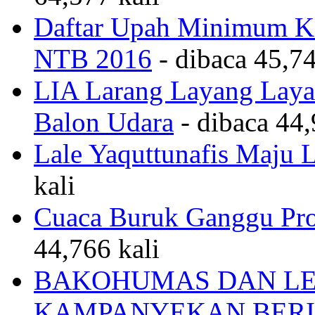
Daftar Upah Minimum Ka
NTB 2016
- dibaca 45,74
LIA Larang Layang Layan
Balon Udara
- dibaca 44,
Lale Yaquttunafis Maju 
kali
Cuaca Buruk Ganggu Pro
44,766 kali
BAKOHUMAS DAN LE
KAMPANYEKAN BERI