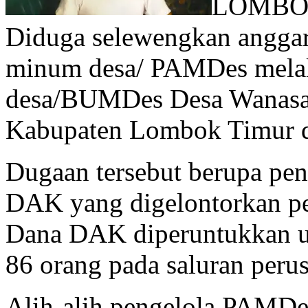
LOMBO
Diduga selewengkan anggara
minum desa/ PAMDes melal
desa/BUMDes Desa Wanasa
Kabupaten Lombok Timur di
Dugaan tersebut berupa pe
DAK yang digelontorkan pe
Dana DAK diperuntukkan un
86 orang pada saluran per
Alih-alih pengelola PAMDe