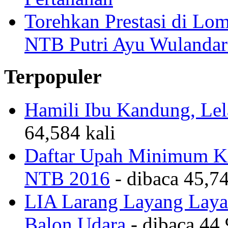
Torehkan Prestasi di Lom
NTB Putri Ayu Wulandar
Terpopuler
Hamili Ibu Kandung, Lela
64,584 kali
Daftar Upah Minimum Ka
NTB 2016
- dibaca 45,74
LIA Larang Layang Layan
Balon Udara
- dibaca 44,