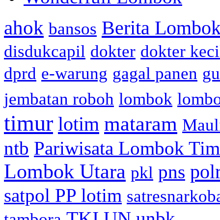
ahok
Berita Lombok
bansos
disdukcapil
dokter
dokter keci
dprd
e-warung
gagal panen
gu
jembatan roboh
lombok
lomb
timur
mataram
lotim
Maul
ntb
Pariwisata Lombok Tim
Lombok Utara
pol
pns
pkl
satpol PP lotim
satresnarkob
TKI
UN
unbk
tambora