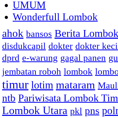
UMUM
Wonderfull Lombok
ahok
Berita Lombok
bansos
disdukcapil
dokter
dokter keci
dprd
e-warung
gagal panen
gu
jembatan roboh
lombok
lomb
timur
mataram
lotim
Maul
ntb
Pariwisata Lombok Tim
Lombok Utara
pol
pns
pkl