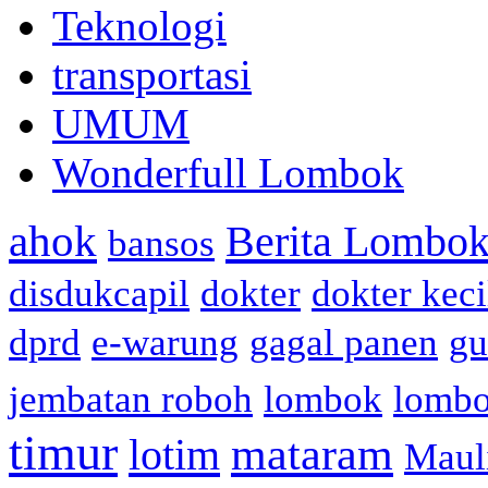
Teknologi
transportasi
UMUM
Wonderfull Lombok
ahok
Berita Lombok
bansos
disdukcapil
dokter
dokter keci
dprd
e-warung
gagal panen
gu
jembatan roboh
lombok
lomb
timur
mataram
lotim
Maul