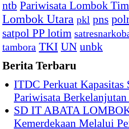
ntb
Pariwisata Lombok Tim
Lombok Utara
pol
pns
pkl
satpol PP lotim
satresnarkob
TKI
UN
unbk
tambora
Berita Terbaru
ITDC Perkuat Kapasit
Pariwisata Berkelanjutan
SD IT ABATA LOMBOK I
Kemerdekaan Melalui Pen