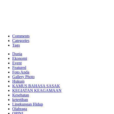
BNI Syariah
Memberikan yang terbaik sesuai kaidah Islam, kunjungi situs resmi
Comments
Categories
Tags
Dunia
Ekonomi
Event
Featured
Foto Anda
Gallery Photo
Hukum
KAMUS BAHASA SASAK
KEGIATAN KEAGAMAAN
Kesehatan
ketertiban
Lingkungan Hidup
Olahraga
OPINI