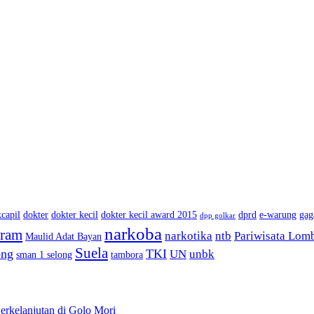
capil
dokter
dokter kecil
dokter kecil award 2015
dprd
e-warung
gag
dpp golkar
narkoba
aram
narkotika
ntb
Pariwisata Lom
Maulid Adat Bayan
Suela
ong
TKI
UN
unbk
sman 1 selong
tambora
rkelanjutan di Golo Mori