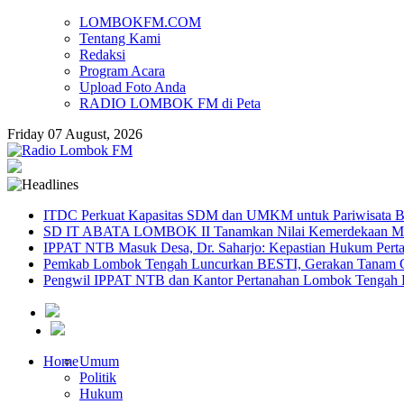
LOMBOKFM.COM
Tentang Kami
Redaksi
Program Acara
Upload Foto Anda
RADIO LOMBOK FM di Peta
Friday 07 August, 2026
ITDC Perkuat Kapasitas SDM dan UMKM untuk Pariwisata Be
SD IT ABATA LOMBOK II Tanamkan Nilai Kemerdekaan Melal
IPPAT NTB Masuk Desa, Dr. Saharjo: Kepastian Hukum Pert
Pemkab Lombok Tengah Luncurkan BESTI, Gerakan Tanam Cab
Pengwil IPPAT NTB dan Kantor Pertanahan Lombok Tengah Pe
Home
Umum
Politik
Hukum