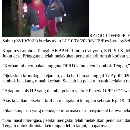
RADIO LOMBOK FM,PR
Sabtu (02/10/2021) berdasarkan LP/10/IV/2020/NTB/Res Loteng/Sekto
Kapolres Lombok Tengah AKBP Heri Indra Cahyono, S.H, S.I.K, M.H
Jukut desa Pringgarata telah melakukan pencurian di rumah korban 
“Korban ini merupakan anggota DPRD kabupaten Lombok Tengah,” 
Dijelaskan kronologis kejadian, pada hari jumat tanggal 17 April 20
tembok belakang rumah korban. Setelah itu pelaku masuk kedalam r
“Adapun jenis HP yang diambil pelaku yaitu HP merk OPPO F11 w
Atas kejadian tersebut, korban mengalami kerugian sebesar Rp. 19.200
Dikatakan, Tim yang mendapat informasi dari masyarakat bahwa pe
“Dari hasil interogasi, pelaku mengaku telah melakukan pencurian da
Tengah untuk dimintai keterangan lebih lanjut,” paparnya.