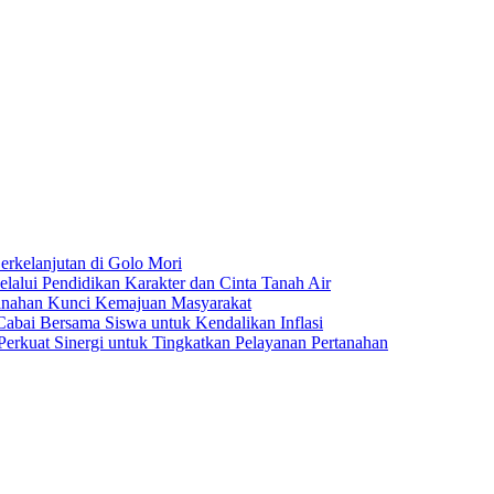
rkelanjutan di Golo Mori
ui Pendidikan Karakter dan Cinta Tanah Air
anahan Kunci Kemajuan Masyarakat
ai Bersama Siswa untuk Kendalikan Inflasi
rkuat Sinergi untuk Tingkatkan Pelayanan Pertanahan