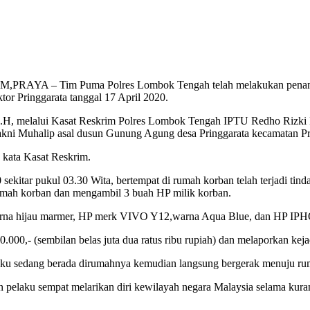
AYA – Tim Puma Polres Lombok Tengah telah melakukan penangkap
r Pringgarata tanggal 17 April 2020.
, melalui Kasat Reskrim Polres Lombok Tengah IPTU Redho Rizki Pr
yakni Muhalip asal dusun Gunung Agung desa Pringgarata kecamatan Pr
kata Kasat Reskrim.
20 sekitar pukul 03.30 Wita, bertempat di rumah korban telah terjadi 
umah korban dan mengambil 3 buah HP milik korban.
arna hijau marmer, HP merk VIVO Y12,warna Aqua Blue, dan HP IPH
.000,- (sembilan belas juta dua ratus ribu rupiah) dan melaporkan keja
laku sedang berada dirumahnya kemudian langsung bergerak menuju ru
n pelaku sempat melarikan diri kewilayah negara Malaysia selama kura