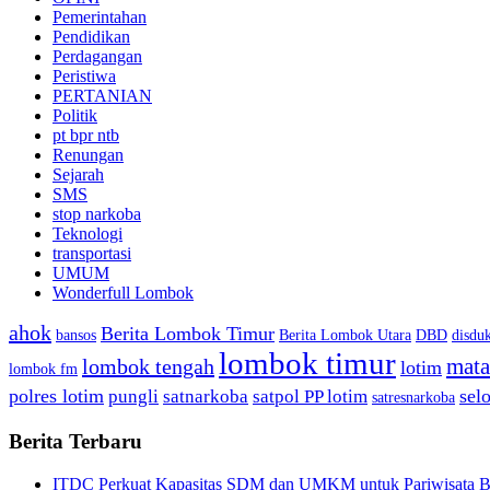
Pemerintahan
Pendidikan
Perdagangan
Peristiwa
PERTANIAN
Politik
pt bpr ntb
Renungan
Sejarah
SMS
stop narkoba
Teknologi
transportasi
UMUM
Wonderfull Lombok
ahok
Berita Lombok Timur
bansos
Berita Lombok Utara
DBD
disduk
lombok timur
mat
lombok tengah
lotim
lombok fm
polres lotim
sel
pungli
satnarkoba
satpol PP lotim
satresnarkoba
Berita Terbaru
ITDC Perkuat Kapasitas SDM dan UMKM untuk Pariwisata Be