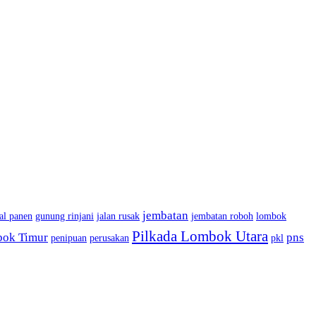
jembatan
al panen
gunung rinjani
jalan rusak
jembatan roboh
lombok
Pilkada Lombok Utara
bok Timur
pns
penipuan
perusakan
pkl