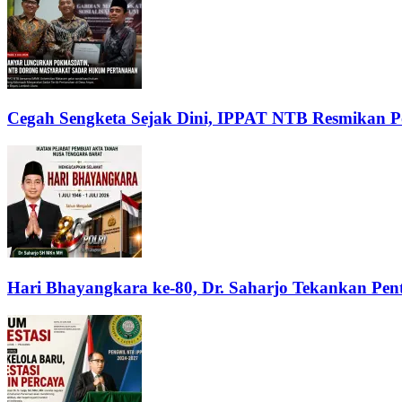
Cegah Sengketa Sejak Dini, IPPAT NTB Resmikan 
Hari Bhayangkara ke-80, Dr. Saharjo Tekankan Pe