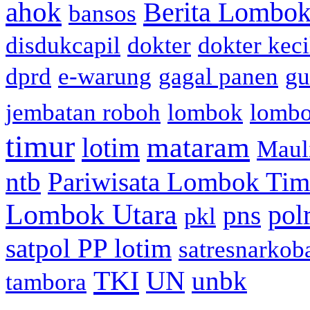
ahok
Berita Lombok
bansos
disdukcapil
dokter
dokter keci
dprd
e-warung
gagal panen
gu
jembatan roboh
lombok
lomb
timur
mataram
lotim
Maul
ntb
Pariwisata Lombok Tim
Lombok Utara
pol
pns
pkl
satpol PP lotim
satresnarkob
TKI
UN
unbk
tambora