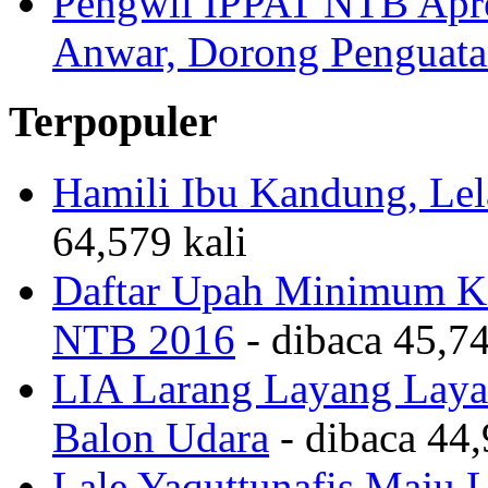
Pengwil IPPAT NTB Apre
Anwar, Dorong Penguata
Terpopuler
Hamili Ibu Kandung, Lela
64,579 kali
Daftar Upah Minimum Ka
NTB 2016
- dibaca 45,74
LIA Larang Layang Layan
Balon Udara
- dibaca 44,
Lale Yaquttunafis Maju 