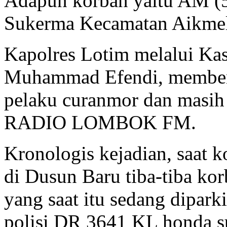
Adapun korban yaitu AM (5
Sukerma Kecamatan Aikmel
Kapolres Lotim melalui K
Muhammad Efendi, membena
pelaku curanmor dan masih
RADIO LOMBOK FM.
Kronologis kejadian, saat 
di Dusun Baru tiba-tiba ko
yang saat itu sedang dipark
polisi DR 3641 KL honda su