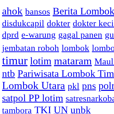
ahok
Berita Lombok
bansos
disdukcapil
dokter
dokter keci
dprd
e-warung
gagal panen
gu
jembatan roboh
lombok
lomb
timur
mataram
lotim
Maul
ntb
Pariwisata Lombok Tim
Lombok Utara
pol
pns
pkl
satpol PP lotim
satresnarkob
TKI
UN
unbk
tambora