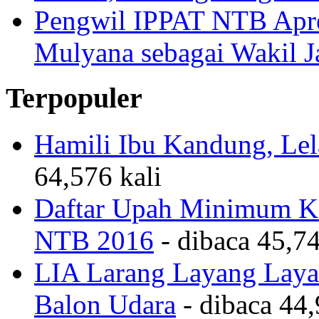
Pengwil IPPAT NTB Apre
Mulyana sebagai Wakil 
Terpopuler
Hamili Ibu Kandung, Lela
64,576 kali
Daftar Upah Minimum Ka
NTB 2016
- dibaca 45,74
LIA Larang Layang Layan
Balon Udara
- dibaca 44,