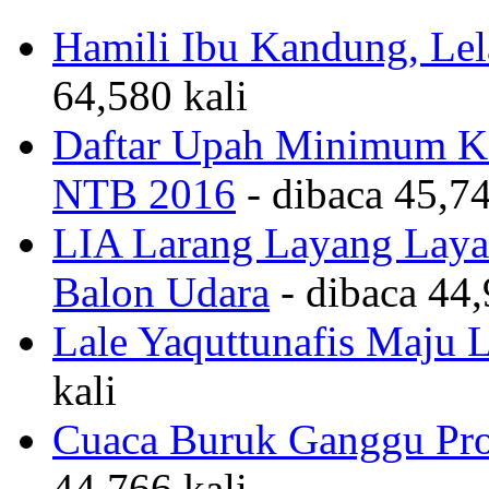
Hamili Ibu Kandung, Lela
64,580 kali
Daftar Upah Minimum Ka
NTB 2016
- dibaca 45,74
LIA Larang Layang Layan
Balon Udara
- dibaca 44,
Lale Yaquttunafis Maju 
kali
Cuaca Buruk Ganggu Pro
44,766 kali