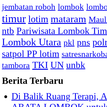
jembatan roboh
lombok
lomb
timur
mataram
lotim
Maul
ntb
Pariwisata Lombok Tim
Lombok Utara
pol
pns
pkl
satpol PP lotim
satresnarkob
TKI
UN
unbk
tambora
Berita Terbaru
Di Balik Ruang Terapi
ABATA LOMBOK untuk 