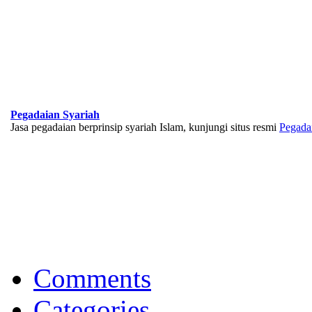
Bank Muamalat
Raih ketenangan dengan akses yang luas di Bank Muamalat
Pegadaian Syariah
Jasa pegadaian berprinsip syariah Islam, kunjungi situs resmi
Pegada
BNI Syariah
Memberikan yang terbaik sesuai kaidah Islam, kunjungi situs resmi
Comments