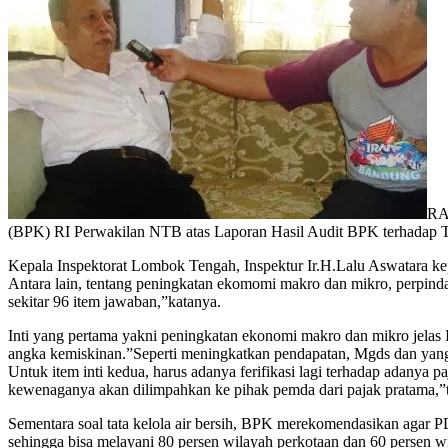
RA
(BPK) RI Perwakilan NTB atas Laporan Hasil Audit BPK terhadap 
Kepala Inspektorat Lombok Tengah, Inspektur Ir.H.Lalu Aswatara k
Antara lain, tentang peningkatan ekomomi makro dan mikro, perpindah
sekitar 96 item jawaban,”katanya.
Inti yang pertama yakni peningkatan ekonomi makro dan mikro jela
angka kemiskinan.”Seperti meningkatkan pendapatan, Mgds dan yang
Untuk item inti kedua, harus adanya ferifikasi lagi terhadap adanya 
kewenaganya akan dilimpahkan ke pihak pemda dari pajak pratama,”
Sementara soal tata kelola air bersih, BPK merekomendasikan agar 
sehingga bisa melayani 80 persen wilayah perkotaan dan 60 perse