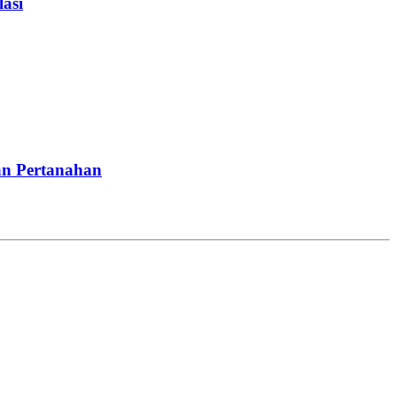
asi
an Pertanahan