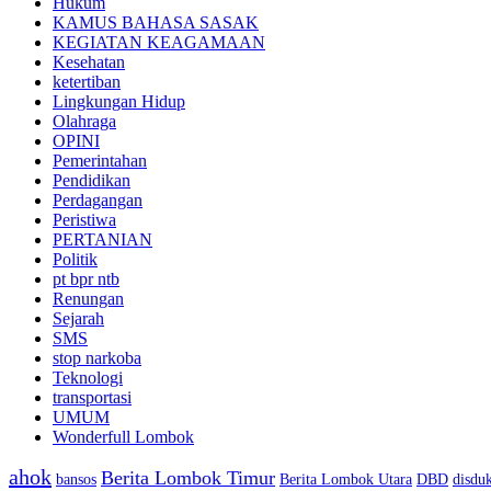
Hukum
KAMUS BAHASA SASAK
KEGIATAN KEAGAMAAN
Kesehatan
ketertiban
Lingkungan Hidup
Olahraga
OPINI
Pemerintahan
Pendidikan
Perdagangan
Peristiwa
PERTANIAN
Politik
pt bpr ntb
Renungan
Sejarah
SMS
stop narkoba
Teknologi
transportasi
UMUM
Wonderfull Lombok
ahok
Berita Lombok Timur
bansos
Berita Lombok Utara
DBD
disduk