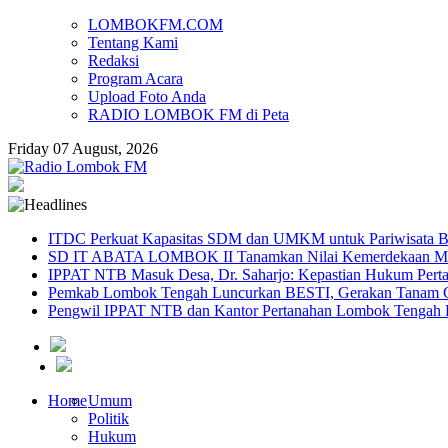
LOMBOKFM.COM
Tentang Kami
Redaksi
Program Acara
Upload Foto Anda
RADIO LOMBOK FM di Peta
Friday 07 August, 2026
ITDC Perkuat Kapasitas SDM dan UMKM untuk Pariwisata Be
SD IT ABATA LOMBOK II Tanamkan Nilai Kemerdekaan Melal
IPPAT NTB Masuk Desa, Dr. Saharjo: Kepastian Hukum Pert
Pemkab Lombok Tengah Luncurkan BESTI, Gerakan Tanam Cab
Pengwil IPPAT NTB dan Kantor Pertanahan Lombok Tengah Pe
Home
Umum
Politik
Hukum