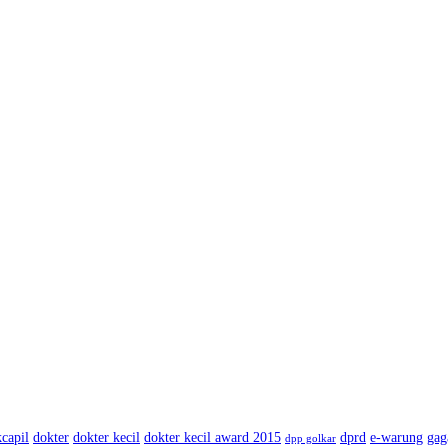
capil
dokter
dokter kecil
dokter kecil award 2015
dprd
e-warung
gag
dpp golkar