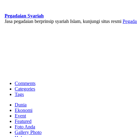
Pegadaian Syariah
Jasa pegadaian berprinsip syariah Islam, kunjungi situs resmi
Pegada
BNI Syariah
Memberikan yang terbaik sesuai kaidah Islam, kunjungi situs resmi
Comments
Categories
Tags
Dunia
Ekonomi
Event
Featured
Foto Anda
Gallery Photo