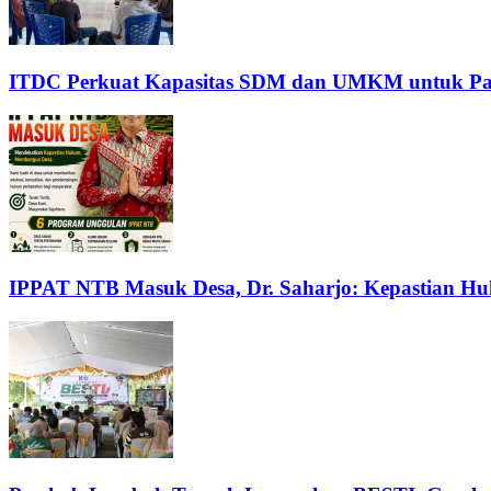
ITDC Perkuat Kapasitas SDM dan UMKM untuk Pari
IPPAT NTB Masuk Desa, Dr. Saharjo: Kepastian H