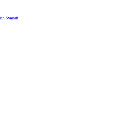
ian Syariah
BNI Syariah