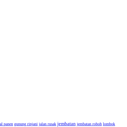
jembatan
al panen
gunung rinjani
jalan rusak
jembatan roboh
lombok