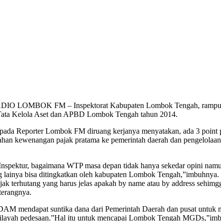
DIO LOMBOK FM – Inspektorat Kabupaten Lombok Tengah, rampung
Tata Kelola Aset dan APBD Lombok Tengah tahun 2014.
epada Reporter Lombok FM diruang kerjanya menyatakan, ada 3 point
an kewenangan pajak pratama ke pemerintah daerah dan pengelolaan pel
s Inspektur, bagaimana WTP masa depan tidak hanya sekedar opini nam
 lainya bisa ditingkatkan oleh kabupaten Lombok Tengah,”imbuhnya.
pajak terhutang yang harus jelas apakah by name atau by address sehimgg
terangnya.
PDAM mendapat suntika dana dari Pemerintah Daerah dan pusat untuk m
n wilayah pedesaan.”Hal itu untuk mencapai Lombok Tengah MGDs,”im