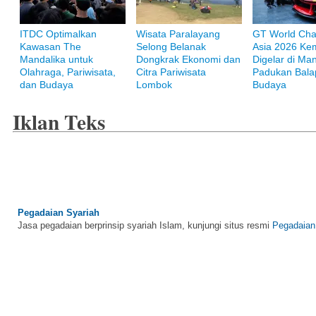
ITDC Optimalkan
Wisata Paralayang
GT World Cha
Kawasan The
Selong Belanak
Asia 2026 Ke
Bank Muamalat
Mandalika untuk
Dongkrak Ekonomi dan
Digelar di Man
Raih ketenangan dengan akses yang luas di Bank Muamalat
Olahraga, Pariwisata,
Citra Pariwisata
Padukan Bala
dan Budaya
Lombok
Budaya
Iklan Teks
Pegadaian Syariah
Jasa pegadaian berprinsip syariah Islam, kunjungi situs resmi
Pegadaian