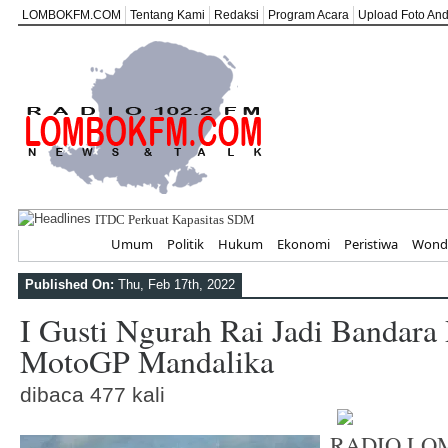
LOMBOKFM.COM
Tentang Kami
Redaksi
Program Acara
Upload Foto An
ITDC Perkuat Kapasitas SDM dan UMKM untuk Pariwi
Home
Umum
Politik
Hukum
Ekonomi
Peristiwa
Wonde
Published On:
Thu, Feb 17th, 2022
I Gusti Ngurah Rai Jadi Bandara
MotoGP Mandalika
dibaca 477 kali
RADIO LOM