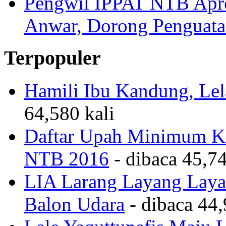
Pengwil IPPAT NTB Apre
Anwar, Dorong Penguata
Terpopuler
Hamili Ibu Kandung, Lela
64,580 kali
Daftar Upah Minimum Ka
NTB 2016
- dibaca 45,74
LIA Larang Layang Layan
Balon Udara
- dibaca 44,