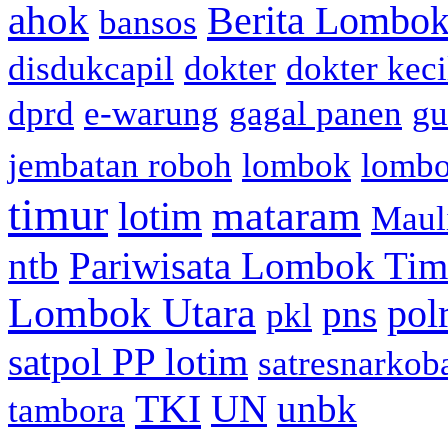
ahok
Berita Lombok
bansos
disdukcapil
dokter
dokter keci
dprd
e-warung
gagal panen
gu
jembatan roboh
lombok
lomb
timur
mataram
lotim
Maul
ntb
Pariwisata Lombok Tim
Lombok Utara
pol
pns
pkl
satpol PP lotim
satresnarkob
TKI
UN
unbk
tambora