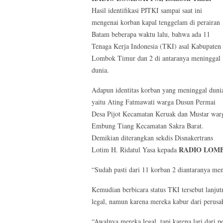
Hasil identifikasi PJTKI sampai saat ini
mengenai korban kapal tenggelam di perairan
Batam beberapa waktu lalu, bahwa ada 11
Tenaga Kerja Indonesia (TKI) asal Kabupaten
Lombok Timur dan 2 di antaranya meninggal
dunia.
Adapun identitas korban yang meninggal duni
yaitu Ating Fatmawati warga Dusun Permai
Desa Pijot Kecamatan Keruak dan Mustar war
Embung Tiang Kecamatan Sakra Barat.
Demikian diterangkan sekdis Disnakertrans
RADIO LOM
Lotim H. Ridatul Yasa kepada
“Sudah pasti dari 11 korban 2 diantaranya men
Kemudian berbicara status TKI tersebut lanjut
legal, namun karena mereka kabur dari perusa
“Awalnya mereka legal, tapi karena lari dari 