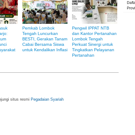
Daft
Prov
asuk
Pemkab Lombok
Pengwil IPPAT NTB
i Bank Muamalat
rjo:
Tengah Luncurkan
dan Kantor Pertanahan
kum
BESTI, Gerakan Tanam
Lombok Tengah
unci
Cabai Bersama Siswa
Perkuat Sinergi untuk
yarakat
untuk Kendalikan Inflasi
Tingkatkan Pelayanan
Pertanahan
njungi situs resmi
Pegadaian Syariah