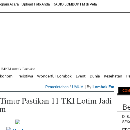
ogram Acara
Upload Foto Anda
RADIO LOMBOK FM di Peta
UMKM untuk Pariwisata Berkelanjutan
Ekonomi
Peristiwa
Wonderfull Lombok
Event
Dunia
Kesehatan
P
Pemerintahan
/
UMUM
| By
Lombok Fm
COM
Timur Pastikan 11 TKI Lotim Jadi
Be
am
Di B
SEKO
ITDC