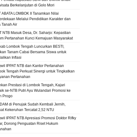
wisata Berkelanjutan di Golo Mori
T ABATA LOMBOK II Tanamkan Nilai
rdekaan Melalui Pendidikan Karakter dan
a Tanah Air
T NTB Masuk Desa, Dr. Saharjo: Kepastian
m Pertanahan Kunci Kemajuan Masyarakat
ab Lombok Tengah Luncurkan BESTI,
kan Tanam Cabai Bersama Siswa untuk
likan Inflasi
wil IPPAT NTB dan Kantor Pertanahan
ok Tengah Perkuat Sinergi untuk Tingkatkan
yanan Pertanahan
hkan Prestasi di Lombok Tengah, Kajari
aik se-NTB Putri Ayu Wulandari Promosi ke
n Progo
PDAM di Penujak Sudah Kembali Jernih,
kat Kekeruhan Tercatat 2,52 NTU
wil IPPAT NTB Apresiasi Promosi Doktor Rifky
r, Dorong Penguatan Riset Hukum
anahan