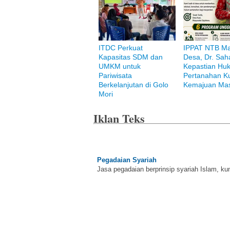
Bank Muamalat
ITDC Perkuat
IPPAT NTB M
Raih ketenangan dengan akses yang luas d
Kapasitas SDM dan
Desa, Dr. Saha
UMKM untuk
Kepastian Hu
Pariwisata
Pertanahan K
Berkelanjutan di Golo
Kemajuan Mas
Mori
Iklan Teks
Pegadaian Syariah
Jasa pegadaian berprinsip syariah Islam, ku