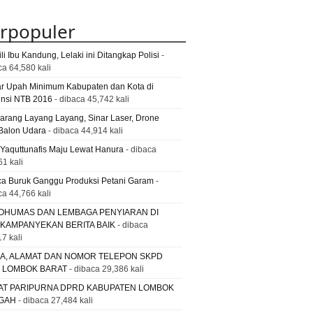
rpopuler
li Ibu Kandung, Lelaki ini Ditangkap Polisi
-
ca 64,580 kali
ar Upah Minimum Kabupaten dan Kota di
insi NTB 2016
- dibaca 45,742 kali
Larang Layang Layang, Sinar Laser, Drone
Balon Udara
- dibaca 44,914 kali
 Yaquttunafis Maju Lewat Hanura
- dibaca
61 kali
a Buruk Ganggu Produksi Petani Garam
-
ca 44,766 kali
OHUMAS DAN LEMBAGA PENYIARAN DI
 KAMPANYEKAN BERITA BAIK
- dibaca
7 kali
A, ALAMAT DAN NOMOR TELEPON SKPD
. LOMBOK BARAT
- dibaca 29,386 kali
AT PARIPURNA DPRD KABUPATEN LOMBOK
GAH
- dibaca 27,484 kali