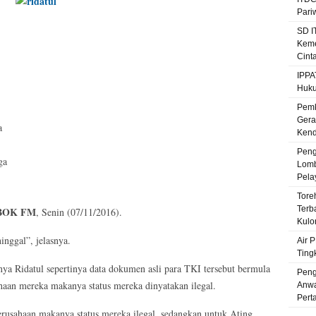
Pari
SD I
Keme
Cint
IPPA
Huku
Pemk
Gera
a
Kenda
Peng
ga
Lomb
Pela
Tore
Terb
BOK FM
, Senin (07/11/2016).
Kulo
inggal”, jelasnya.
Air 
Ting
nya Ridatul sepertinya data dokumen asli para TKI tersebut bermula
Peng
haan mereka makanya status mereka dinyatakan ilegal.
Anwa
Pert
perusahaan makanya status mereka ilegal, sedangkan untuk Ating