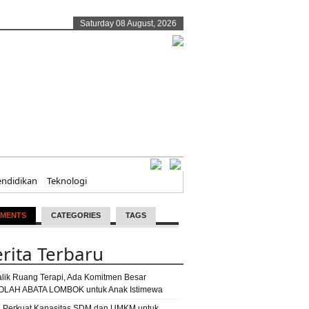
Saturday 08 August, 2026
endidikan
Teknologi
MENTS
CATEGORIES
TAGS
rita Terbaru
alik Ruang Terapi, Ada Komitmen Besar
LAH ABATA LOMBOK untuk Anak Istimewa
 Perkuat Kapasitas SDM dan UMKM untuk