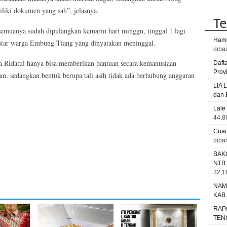
iliki dokumen yang sah”, jelasnya.
Te
emuanya sudah dipulangkan kemarin hari minggu, tinggal 1 lagi
Hami
ustar warga Embung Tiang yang dinyatakan meninggal.
diba
a Ridatul hanya bisa memberikan bantuan secara kemanusiaan
Daft
Prov
, sedangkan bentuk berupa tali asih tidak ada berhubung anggaran
LIA 
dan 
Lale
44,8
Cuac
diba
BAK
NTB
32,11
NAM
KAB
RAP
TEN