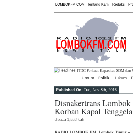
LOMBOKFM.COM
Tentang Kami
Redaksi
Pr
ITDC Perkuat Kapasitas SDM dan 
Home
Umum
Politik
Hukum
Published On:
Tue, Nov 8th, 2016
Disnakertrans Lombok 
Korban Kapal Tenggel
dibaca 1,553 kali
RADIO LOMBOK FM, Lombok Timur –