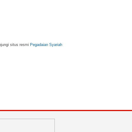
njungi situs resmi
Pegadaian Syariah
m, kunjungi situs resmi
BNI Syariah