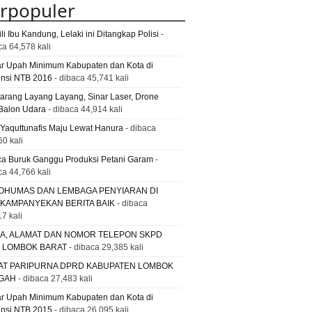
rpopuler
li Ibu Kandung, Lelaki ini Ditangkap Polisi
-
ca 64,578 kali
ar Upah Minimum Kabupaten dan Kota di
insi NTB 2016
- dibaca 45,741 kali
Larang Layang Layang, Sinar Laser, Drone
Balon Udara
- dibaca 44,914 kali
 Yaquttunafis Maju Lewat Hanura
- dibaca
60 kali
a Buruk Ganggu Produksi Petani Garam
-
ca 44,766 kali
OHUMAS DAN LEMBAGA PENYIARAN DI
 KAMPANYEKAN BERITA BAIK
- dibaca
7 kali
A, ALAMAT DAN NOMOR TELEPON SKPD
. LOMBOK BARAT
- dibaca 29,385 kali
AT PARIPURNA DPRD KABUPATEN LOMBOK
GAH
- dibaca 27,483 kali
ar Upah Minimum Kabupaten dan Kota di
insi NTB 2015
- dibaca 26,095 kali