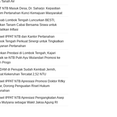
a Tanah Air
T NTB Masuk Desa, Dr. Saharjo: Kepastian
m Pertanahan Kunci Kemajuan Masyarakat
ab Lombok Tengah Luncurkan BESTI,
kan Tanam Cabai Bersama Siswa untuk
likan Inflasi
wil IPPAT NTB dan Kantor Pertanahan
ok Tengah Perkuat Sinergi untuk Tingkatkan
yanan Pertanahan
hkan Prestasi di Lombok Tengah, Kajari
aik se-NTB Putri Ayu Wulandari Promosi ke
n Progo
PDAM di Penujak Sudah Kembali Jernih,
kat Kekeruhan Tercatat 2,52 NTU
wil IPPAT NTB Apresiasi Promosi Doktor Rifky
r, Dorong Penguatan Riset Hukum
anahan
wil IPPAT NTB Apresiasi Pengangkatan Asep
 Mulyana sebagai Wakil Jaksa Agung RI