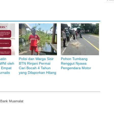
atin
Polisi dan Warga Sisir
Pohon Tumbang
WNI oleh
BTN Rinjani Permai
Renggut Nyawa
, Empat
Cari Bocah 4 Tahun
Pengendara Motor
rnalis
yang Dilaporkan Hilang
i Bank Muamalat