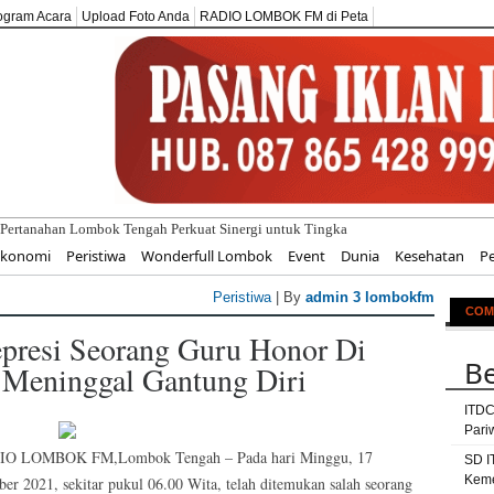
ogram Acara
Upload Foto Anda
RADIO LOMBOK FM di Peta
Pertanahan Lombok Tengah Perkuat Sinergi untuk Tingkatkan Pelayanan Pe
Ekonomi
Peristiwa
Wonderfull Lombok
Event
Dunia
Kesehatan
P
Peristiwa
| By
admin 3 lombokfm
COM
presi Seorang Guru Honor Di
Be
 Meninggal Gantung Diri
ITDC
Pari
O LOMBOK FM,Lombok Tengah – Pada hari Minggu, 17
SD I
Keme
ber 2021, sekitar pukul 06.00 Wita, telah ditemukan salah seorang