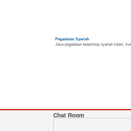
Pegadaian Syariah
Jasa pegadaian berprinsip syariah Islam, ku
BNI Syariah
Memberikan yang terbaik sesuai kaidah Isla
Chat Room