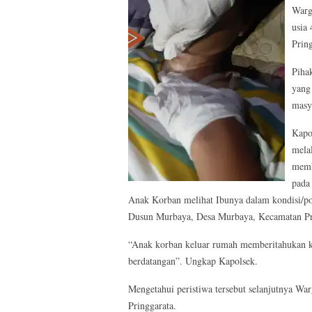
Warg
usia
Prin
Piha
yang
masy
Kapo
mela
memb
pada
Anak Korban melihat Ibunya dalam kondisi/pos
Dusun Murbaya, Desa Murbaya, Kecamatan Pr
“Anak korban keluar rumah memberitahukan kej
berdatangan”. Ungkap Kapolsek.
Mengetahui peristiwa tersebut selanjutnya W
Pringgarata.