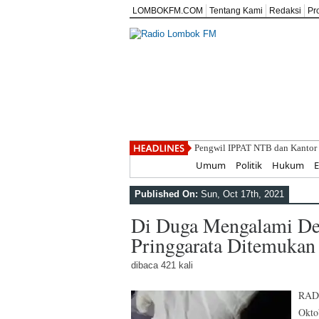
LOMBOKFM.COM
Tentang Kami
Redaksi
Pr
Pengwil IPPAT NTB dan Kantor 
Home
Umum
Politik
Hukum
Published On:
Sun, Oct 17th, 2021
Di Duga Mengalami De
Pringgarata Ditemukan
dibaca 421 kali
RADI
Okto