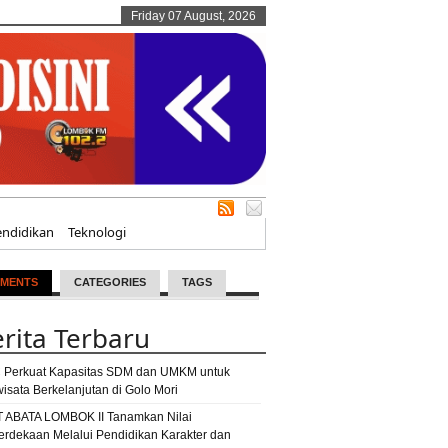
Friday 07 August, 2026
endidikan
Teknologi
MENTS
CATEGORIES
TAGS
rita Terbaru
 Perkuat Kapasitas SDM dan UMKM untuk
wisata Berkelanjutan di Golo Mori
T ABATA LOMBOK II Tanamkan Nilai
rdekaan Melalui Pendidikan Karakter dan