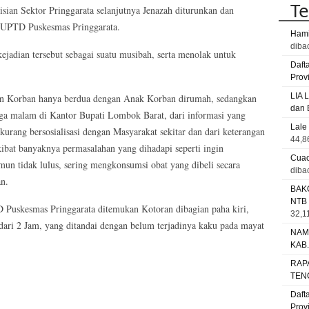
Te
sian Sektor Pringgarata selanjutnya Jenazah diturunkan dan
k UPTD Puskesmas Pringgarata.
Hami
diba
adian tersebut sebagai suatu musibah, serta menolak untuk
Daft
Prov
LIA 
ian Korban hanya berdua dengan Anak Korban dirumah, sedangkan
dan 
a malam di Kantor Bupati Lombok Barat, dari informasi yang
Lale
urang bersosialisasi dengan Masyarakat sekitar dan dari keterangan
44,8
bat banyaknya permasalahan yang dihadapi seperti ingin
Cuac
mun tidak lulus, sering mengkonsumsi obat yang dibeli secara
diba
an.
BAK
NTB
 Puskesmas Pringgarata ditemukan Kotoran dibagian paha kiri,
32,11
ari 2 Jam, yang ditandai dengan belum terjadinya kaku pada mayat
NAM
KAB
RAP
TEN
Daft
Prov