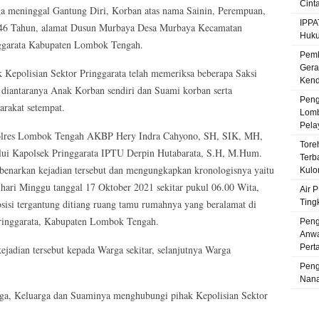
Cint
a meninggal Gantung Diri, Korban atas nama Sainin, Perempuan,
IPPA
 46 Tahun, alamat Dusun Murbaya Desa Murbaya Kecamatan
Huku
ggarata Kabupaten Lombok Tengah.
Pemk
Gera
k Kepolisian Sektor Pringgarata telah memeriksa beberapa Saksi
Kenda
 diantaranya Anak Korban sendiri dan Suami korban serta
Peng
arakat setempat.
Lomb
Pela
lres Lombok Tengah AKBP Hery Indra Cahyono, SH, SIK, MH,
Tore
lui Kapolsek Pringgarata IPTU Derpin Hutabarata, S.H, M.Hum.
Terb
enarkan kejadian tersebut dan mengungkapkan kronologisnya yaitu
Kulo
 hari Minggu tanggal 17 Oktober 2021 sekitar pukul 06.00 Wita,
Air 
isi tergantung ditiang ruang tamu rumahnya yang beralamat di
Ting
inggarata, Kabupaten Lombok Tengah.
Peng
Anwa
Pert
adian tersebut kepada Warga sekitar, selanjutnya Warga
Peng
Nana
arga, Keluarga dan Suaminya menghubungi pihak Kepolisian Sektor