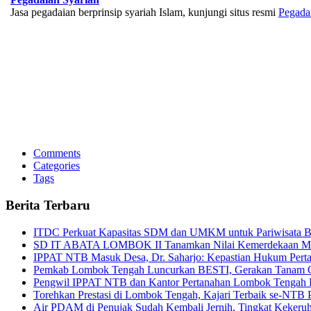
Jasa pegadaian berprinsip syariah Islam, kunjungi situs resmi
Pegada
BNI Syariah
Memberikan yang terbaik sesuai kaidah Islam, kunjungi situs resmi
Comments
Categories
Tags
Berita Terbaru
ITDC Perkuat Kapasitas SDM dan UMKM untuk Pariwisata Be
SD IT ABATA LOMBOK II Tanamkan Nilai Kemerdekaan Melal
IPPAT NTB Masuk Desa, Dr. Saharjo: Kepastian Hukum Pert
Pemkab Lombok Tengah Luncurkan BESTI, Gerakan Tanam Cab
Pengwil IPPAT NTB dan Kantor Pertanahan Lombok Tengah Pe
Torehkan Prestasi di Lombok Tengah, Kajari Terbaik se-NTB 
Air PDAM di Penujak Sudah Kembali Jernih, Tingkat Kekeru