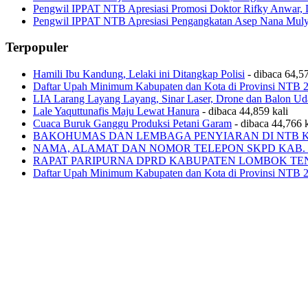
Pengwil IPPAT NTB Apresiasi Promosi Doktor Rifky Anwar, 
Pengwil IPPAT NTB Apresiasi Pengangkatan Asep Nana Mulya
Terpopuler
Hamili Ibu Kandung, Lelaki ini Ditangkap Polisi
- dibaca 64,57
Daftar Upah Minimum Kabupaten dan Kota di Provinsi NTB 
LIA Larang Layang Layang, Sinar Laser, Drone dan Balon Ud
Lale Yaquttunafis Maju Lewat Hanura
- dibaca 44,859 kali
Cuaca Buruk Ganggu Produksi Petani Garam
- dibaca 44,766 k
BAKOHUMAS DAN LEMBAGA PENYIARAN DI NTB 
NAMA, ALAMAT DAN NOMOR TELEPON SKPD KAB.
RAPAT PARIPURNA DPRD KABUPATEN LOMBOK T
Daftar Upah Minimum Kabupaten dan Kota di Provinsi NTB 