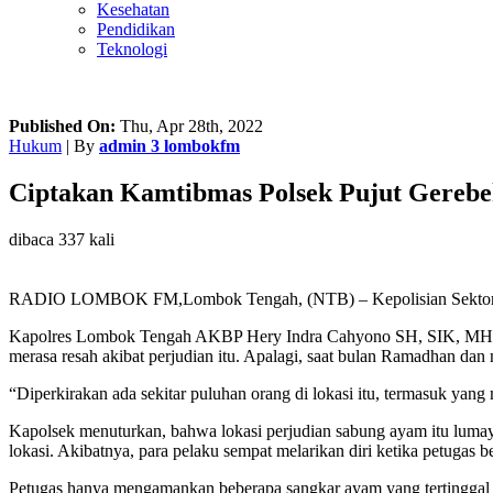
Kesehatan
Pendidikan
Teknologi
Published On:
Thu, Apr 28th, 2022
Hukum
| By
admin 3 lombokfm
Ciptakan Kamtibmas Polsek Pujut Gereb
dibaca 337 kali
RADIO LOMBOK FM,Lombok Tengah, (NTB) – Kepolisian Sektor Pu
Kapolres Lombok Tengah AKBP Hery Indra Cahyono SH, SIK, MH, me
merasa resah akibat perjudian itu. Apalagi, saat bulan Ramadhan da
“Diperkirakan ada sekitar puluhan orang di lokasi itu, termasuk yang
Kapolsek menuturkan, bahwa lokasi perjudian sabung ayam itu lumayan 
lokasi. Akibatnya, para pelaku sempat melarikan diri ketika petugas b
Petugas hanya mengamankan beberapa sangkar ayam yang tertinggal di