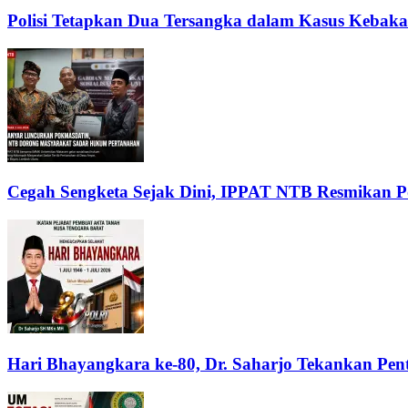
Polisi Tetapkan Dua Tersangka dalam Kasus Kebak
Cegah Sengketa Sejak Dini, IPPAT NTB Resmikan 
Hari Bhayangkara ke-80, Dr. Saharjo Tekankan Pe