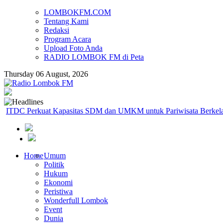
LOMBOKFM.COM
Tentang Kami
Redaksi
Program Acara
Upload Foto Anda
RADIO LOMBOK FM di Peta
Thursday 06 August, 2026
SD IT ABATA LOMBOK II
Home
Umum
Politik
Hukum
Ekonomi
Peristiwa
Wonderfull Lombok
Event
Dunia