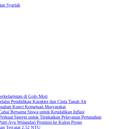
ian Syariah
BNI Syariah
rkelanjutan di Golo Mori
ui Pendidikan Karakter dan Cinta Tanah Air
anahan Kunci Kemajuan Masyarakat
ai Bersama Siswa untuk Kendalikan Inflasi
rkuat Sinergi untuk Tingkatkan Pelayanan Pertanahan
Putri Ayu Wulandari Promosi ke Kulon Progo
han Tercatat 2,52 NTU