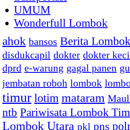
UMUM
Wonderfull Lombok
ahok
Berita Lombok
bansos
disdukcapil
dokter
dokter keci
dprd
e-warung
gagal panen
gu
jembatan roboh
lombok
lomb
timur
mataram
lotim
Maul
ntb
Pariwisata Lombok Tim
Lombok Utara
pol
pns
pkl