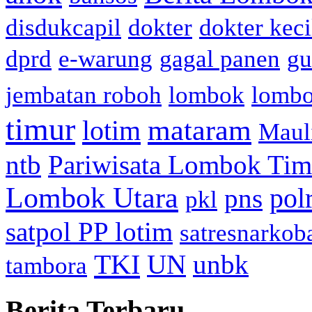
disdukcapil
dokter
dokter keci
dprd
e-warung
gagal panen
gu
jembatan roboh
lombok
lomb
timur
mataram
lotim
Maul
ntb
Pariwisata Lombok Tim
Lombok Utara
pol
pns
pkl
satpol PP lotim
satresnarkob
TKI
UN
unbk
tambora
Berita Terbaru