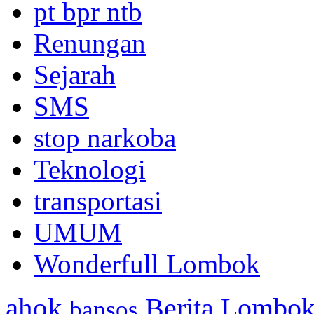
pt bpr ntb
Renungan
Sejarah
SMS
stop narkoba
Teknologi
transportasi
UMUM
Wonderfull Lombok
ahok
Berita Lombok
bansos