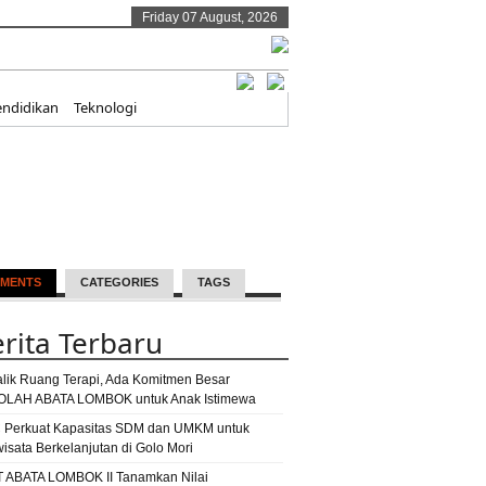
Friday 07 August, 2026
endidikan
Teknologi
MENTS
CATEGORIES
TAGS
rita Terbaru
alik Ruang Terapi, Ada Komitmen Besar
LAH ABATA LOMBOK untuk Anak Istimewa
 Perkuat Kapasitas SDM dan UMKM untuk
wisata Berkelanjutan di Golo Mori
T ABATA LOMBOK II Tanamkan Nilai