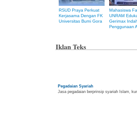
RSUD Praya Perkuat
Mahasiswa Fa
Kerjasama Dengan FK
UNRAM Eduka
Bank Muamalat
Universitas Bumi Gora
Gerimax Indah
Raih ketenangan dengan akses yang luas d
Penggunaan An
Iklan Teks
Pegadaian Syariah
Jasa pegadaian berprinsip syariah Islam, ku