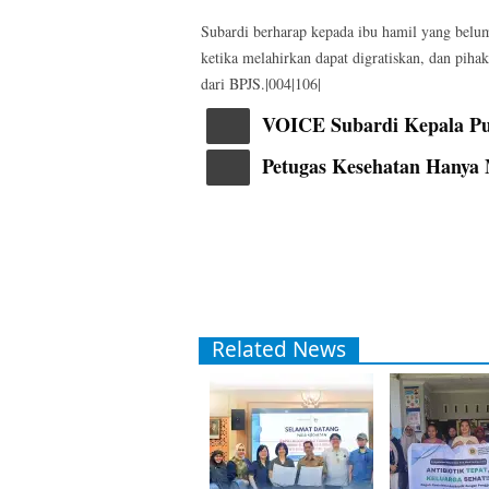
Subardi berharap kepada ibu hamil yang belum
ketika melahirkan dapat digratiskan, dan pih
dari BPJS.|004|106|
VOICE Subardi Kepala Pu
Petugas Kesehatan Hanya 
Related News