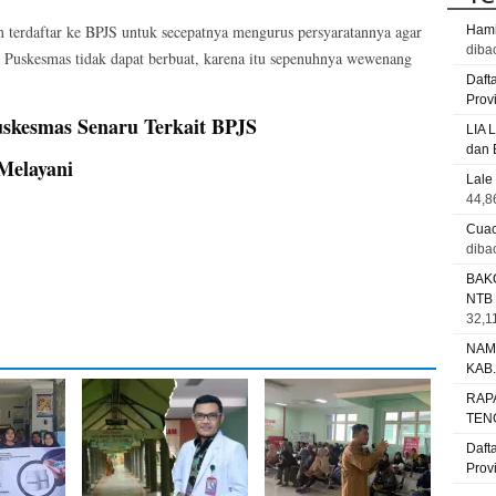
 terdaftar ke BPJS untuk secepatnya mengurus persyaratannya agar
Hami
diba
ak Puskesmas tidak dapat berbuat, karena itu sepenuhnya wewenang
Daft
Prov
skesmas Senaru Terkait BPJS
LIA 
dan 
Melayani
Lale
44,8
Cuac
diba
BAK
NTB
32,11
NAM
KAB
RAP
TEN
Daft
Prov