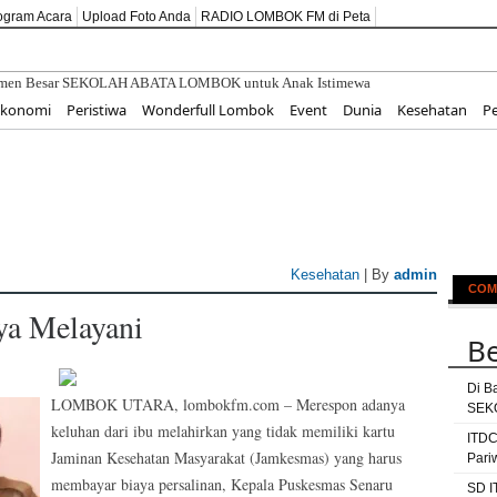
ogram Acara
Upload Foto Anda
RADIO LOMBOK FM di Peta
Ekonomi
Peristiwa
Wonderfull Lombok
Event
Dunia
Kesehatan
P
Kesehatan
| By
admin
COM
ya Melayani
Be
Di B
LOMBOK UTARA, lombokfm.com – Merespon adanya
SEKO
keluhan dari ibu melahirkan yang tidak memiliki kartu
ITDC
Jaminan Kesehatan Masyarakat (Jamkesmas) yang harus
Pari
membayar biaya persalinan, Kepala Puskesmas Senaru
SD I