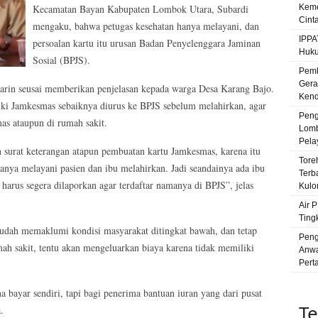
Kecamatan Bayan Kabupaten Lombok Utara, Subardi
Keme
Cint
mengaku, bahwa petugas kesehatan hanya melayani, dan
IPPA
persoalan kartu itu urusan Badan Penyelenggara Jaminan
Huku
Sosial (BPJS).
Pemk
Gera
in seusai memberikan penjelasan kepada warga Desa Karang Bajo.
Kenda
iki Jamkesmas sebaiknya diurus ke BPJS sebelum melahirkan, agar
Peng
mas ataupun di rumah sakit.
Lomb
Pela
surat keterangan atapun pembuatan kartu Jamkesmas, karena itu
Tore
nya melayani pasien dan ibu melahirkan. Jadi seandainya ada ibu
Terb
arus segera dilaporkan agar terdaftar namanya di BPJS”, jelas
Kulo
Air 
Ting
sudah memaklumi kondisi masyarakat ditingkat bawah, dan tetap
Peng
umah sakit, tentu akan mengeluarkan biaya karena tidak memiliki
Anwa
Pert
 bayar sendiri, tapi bagi penerima bantuan iuran yang dari pusat
Te
.