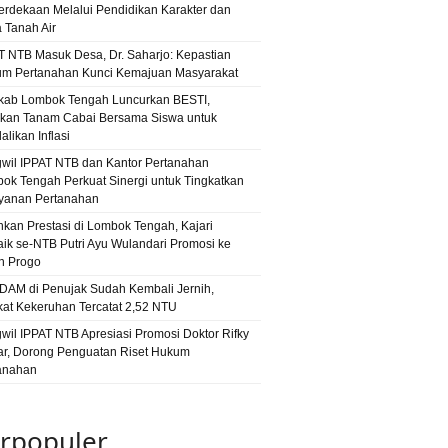
rdekaan Melalui Pendidikan Karakter dan
a Tanah Air
T NTB Masuk Desa, Dr. Saharjo: Kepastian
m Pertanahan Kunci Kemajuan Masyarakat
ab Lombok Tengah Luncurkan BESTI,
kan Tanam Cabai Bersama Siswa untuk
likan Inflasi
wil IPPAT NTB dan Kantor Pertanahan
ok Tengah Perkuat Sinergi untuk Tingkatkan
yanan Pertanahan
hkan Prestasi di Lombok Tengah, Kajari
aik se-NTB Putri Ayu Wulandari Promosi ke
n Progo
PDAM di Penujak Sudah Kembali Jernih,
kat Kekeruhan Tercatat 2,52 NTU
wil IPPAT NTB Apresiasi Promosi Doktor Rifky
r, Dorong Penguatan Riset Hukum
anahan
rpopuler