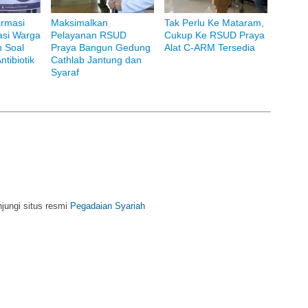
rmasi
Maksimalkan
Tak Perlu Ke Mataram,
si Warga
Pelayanan RSUD
Cukup Ke RSUD Praya
 Soal
Praya Bangun Gedung
Alat C-ARM Tersedia
i Bank Muamalat
tibiotik
Cathlab Jantung dan
Syaraf
njungi situs resmi
Pegadaian Syariah