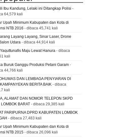
li Ibu Kandung, Lelaki ini Ditangkap Polisi
-
ca 64,579 kali
ar Upah Minimum Kabupaten dan Kota di
insi NTB 2016
- dibaca 45,741 kali
Larang Layang Layang, Sinar Laser, Drone
Balon Udara
- dibaca 44,914 kali
 Yaquttunafis Maju Lewat Hanura
- dibaca
61 kali
a Buruk Ganggu Produksi Petani Garam
-
ca 44,766 kali
OHUMAS DAN LEMBAGA PENYIARAN DI
 KAMPANYEKAN BERITA BAIK
- dibaca
7 kali
A, ALAMAT DAN NOMOR TELEPON SKPD
. LOMBOK BARAT
- dibaca 29,385 kali
AT PARIPURNA DPRD KABUPATEN LOMBOK
GAH
- dibaca 27,483 kali
ar Upah Minimum Kabupaten dan Kota di
insi NTB 2015
- dibaca 26,096 kali