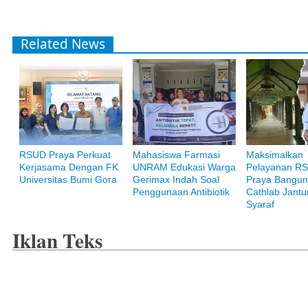
Related News
RSUD Praya Perkuat
Mahasiswa Farmasi
Maksimalkan
Bank Muamalat
Kerjasama Dengan FK
UNRAM Edukasi Warga
Pelayanan R
Raih ketenangan dengan akses yang luas di Bank Muamalat
Universitas Bumi Gora
Gerimax Indah Soal
Praya Bangu
Penggunaan Antibiotik
Cathlab Jant
Syaraf
Iklan Teks
Pegadaian Syariah