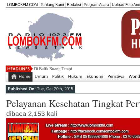
LOMBOKFM.COM
Tentang Kami
Redaksi
Program Acara
Upload Foto An
Di Balik Ruang Terapi, Ada Komitmen Besar S
Home
Umum
Politik
Hukum
Ekonomi
Peristiwa
Wonde
Published On:
Tue, Oct 20th, 2015
Pelayanan Kesehatan Tingkat Pe
dibaca 2,153 kali