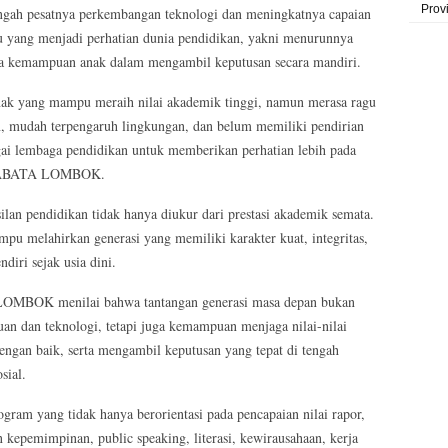
Prov
ngah pesatnya perkembangan teknologi dan meningkatnya capaian
u yang menjadi perhatian dunia pendidikan, yakni menurunnya
erta kemampuan anak dalam mengambil keputusan secara mandiri.
anak yang mampu meraih nilai akademik tinggi, namun merasa ragu
, mudah terpengaruh lingkungan, dan belum memiliki pendirian
gai lembaga pendidikan untuk memberikan perhatian lebih pada
H ABATA LOMBOK.
endidikan tidak hanya diukur dari prestasi akademik semata.
u melahirkan generasi yang memiliki karakter kuat, integritas,
iri sejak usia dini.
MBOK menilai bahwa tantangan generasi masa depan bukan
an dan teknologi, tetapi juga kemampuan menjaga nilai-nilai
ngan baik, serta mengambil keputusan yang tepat di tengah
sial.
gram yang tidak hanya berorientasi pada pencapaian nilai rapor,
n kepemimpinan, public speaking, literasi, kewirausahaan, kerja