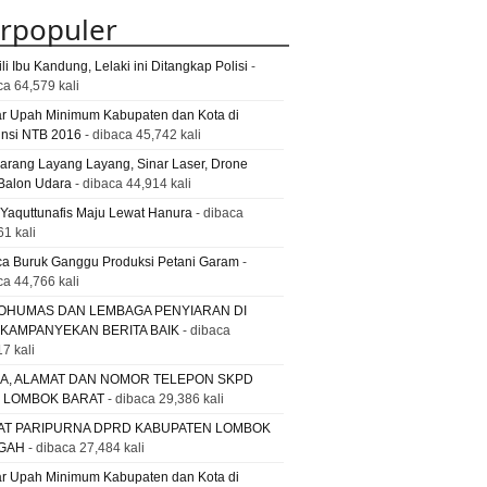
rpopuler
li Ibu Kandung, Lelaki ini Ditangkap Polisi
-
ca 64,579 kali
ar Upah Minimum Kabupaten dan Kota di
insi NTB 2016
- dibaca 45,742 kali
Larang Layang Layang, Sinar Laser, Drone
Balon Udara
- dibaca 44,914 kali
 Yaquttunafis Maju Lewat Hanura
- dibaca
61 kali
a Buruk Ganggu Produksi Petani Garam
-
ca 44,766 kali
OHUMAS DAN LEMBAGA PENYIARAN DI
 KAMPANYEKAN BERITA BAIK
- dibaca
7 kali
A, ALAMAT DAN NOMOR TELEPON SKPD
. LOMBOK BARAT
- dibaca 29,386 kali
AT PARIPURNA DPRD KABUPATEN LOMBOK
GAH
- dibaca 27,484 kali
ar Upah Minimum Kabupaten dan Kota di