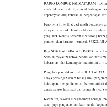
RADIO LOMBOK FM,MATARAM
– Di te
akademik peserta didik, muncul tantangan bar
kepercayaan diri, keberanian berpendapat, s
Fenomena ini terlihat dari masih banyaknya 
menyampaikan ide, takut melakukan kesalahan
yang kuat. Kondisi tersebut mendorong berba
pembentukan karakter, termasuk SEKOLA
Bagi SEKOLAH ABATA LOMBOK, keberhasilan p
Sekolah meyakini bahwa pendidikan harus mamp
keberanian, dan kemampuan memimpin diri send
Pengelola pendidikan di SEKOLAH ABATA LO
hanya persaingan dalam bidang ilmu pengetahu
kehidupan, mengelola emosi, berkomunikasi de
derasnya arus informasi dan pengaruh media so
Karena itu, sekolah menghadirkan berbagai pro
tetapi juga penguatan karakter melalui kegiata