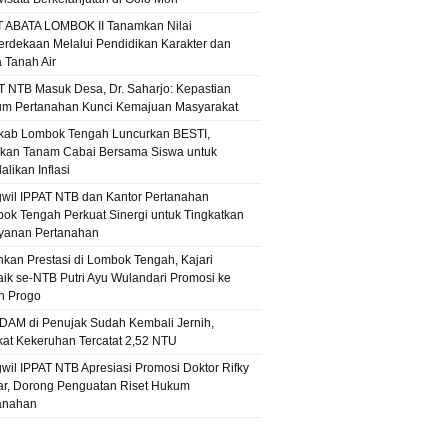
T ABATA LOMBOK II Tanamkan Nilai
rdekaan Melalui Pendidikan Karakter dan
a Tanah Air
T NTB Masuk Desa, Dr. Saharjo: Kepastian
m Pertanahan Kunci Kemajuan Masyarakat
ab Lombok Tengah Luncurkan BESTI,
kan Tanam Cabai Bersama Siswa untuk
likan Inflasi
wil IPPAT NTB dan Kantor Pertanahan
ok Tengah Perkuat Sinergi untuk Tingkatkan
yanan Pertanahan
hkan Prestasi di Lombok Tengah, Kajari
aik se-NTB Putri Ayu Wulandari Promosi ke
n Progo
PDAM di Penujak Sudah Kembali Jernih,
kat Kekeruhan Tercatat 2,52 NTU
wil IPPAT NTB Apresiasi Promosi Doktor Rifky
r, Dorong Penguatan Riset Hukum
anahan