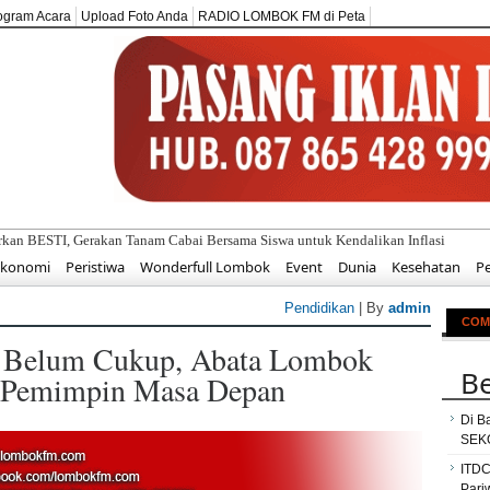
ogram Acara
Upload Foto Anda
RADIO LOMBOK FM di Peta
Ekonomi
Peristiwa
Wonderfull Lombok
Event
Dunia
Kesehatan
P
Pendidikan
| By
admin
COM
i Belum Cukup, Abata Lombok
Be
 Pemimpin Masa Depan
Di B
SEKO
ITDC
Pari