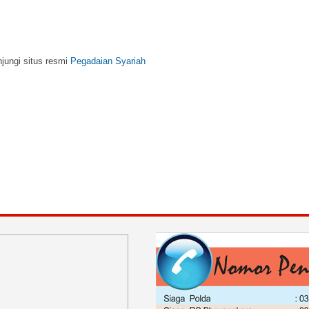
njungi situs resmi
Pegadaian Syariah
m, kunjungi situs resmi
BNI Syariah