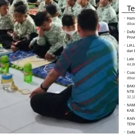
Te
Hami
diba
Daft
Prov
LIA 
dan 
Lale
44,8
Cuac
diba
BAK
NTB
32,11
NAM
KAB
RAP
TEN
Daft