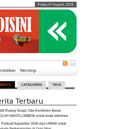
Friday 07 August, 2026
endidikan
Teknologi
MENTS
CATEGORIES
TAGS
rita Terbaru
alik Ruang Terapi, Ada Komitmen Besar
LAH ABATA LOMBOK untuk Anak Istimewa
 Perkuat Kapasitas SDM dan UMKM untuk
wisata Berkelanjutan di Golo Mori