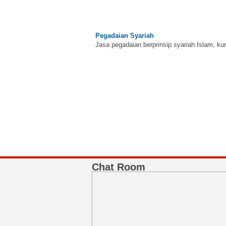
Pegadaian Syariah
Jasa pegadaian berprinsip syariah Islam, ku
BNI Syariah
Memberikan yang terbaik sesuai kaidah Isla
Chat Room