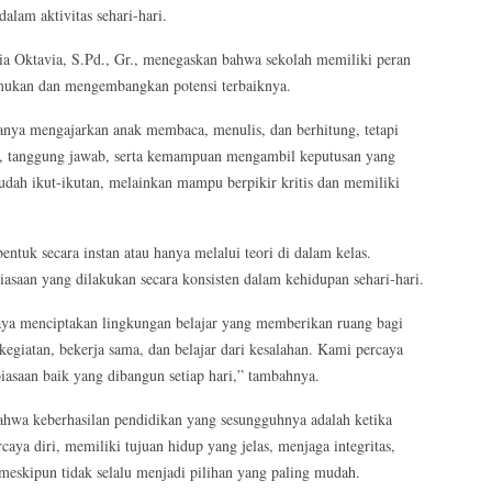
lam aktivitas sehari-hari.
ktavia, S.Pd., Gr., menegaskan bahwa sekolah memiliki peran
emukan dan mengembangkan potensi terbaiknya.
nya mengajarkan anak membaca, menulis, dan berhitung, tetapi
i, tanggung jawab, serta kemampuan mengambil keputusan yang
udah ikut-ikutan, melainkan mampu berpikir kritis dan memiliki
ntuk secara instan atau hanya melalui teori di dalam kelas.
asaan yang dilakukan secara konsisten dalam kehidupan sehari-hari.
menciptakan lingkungan belajar yang memberikan ruang bagi
egiatan, bekerja sama, dan belajar dari kesalahan. Kami percaya
iasaan baik yang dibangun setiap hari,” tambahnya.
berhasilan pendidikan yang sesungguhnya adalah ketika
aya diri, memiliki tujuan hidup yang jelas, menjaga integritas,
meskipun tidak selalu menjadi pilihan yang paling mudah.