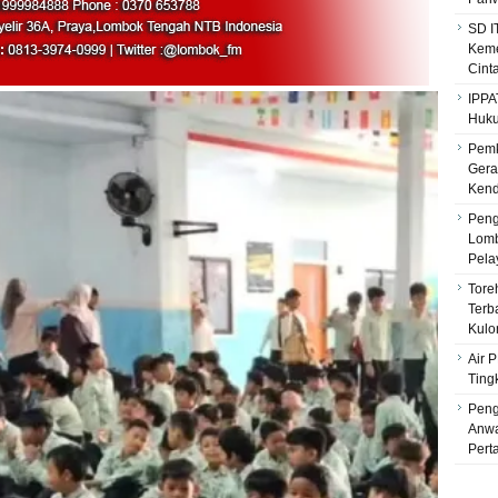
SD I
Keme
Cint
IPPA
Huku
Pemk
Gera
Kenda
Peng
Lomb
Pela
Tore
Terb
Kulo
Air 
Ting
Peng
Anwa
Pert