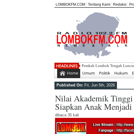
LOMBOKFM.COM
Tentang Kami
Redaksi
Pr
Di Balik Ruang Terapi, Ada Ko
Home
Umum
Politik
Hukum
Published On:
Fri, Jun 5th, 2026
Nilai Akademik Tingg
Siapkan Anak Menjadi
dibaca 35 kali