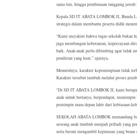
sama tim, hingga pembiasaan tanggung jawab da
Kepala SD IT ABATA LOMBOK II, Bunda Lia O
strategis dalam membantu peserta didik men
“Kami meyakini bahwa tugas sekolah bukan ha
juga membangun keberanian, kepercayaan dir
baik. Anak-anak perlu dibimbing agar tidak m
pendirian yang kuat,” ujarnya.
Menurutnya, karakter kepemimpinan tidak terbe
Karakter tersebut tumbuh melalui proses pembi
“Di SD IT ABATA LOMBOK II, kami berupaya 
anak untuk bertanya, berpendapat, memimpin k
pemimpin masa depan lahir dari kebiasaan-keb
SEKOLAH ABATA LOMBOK memandang bahwa ke
seorang anak tumbuh menjadi pribadi yang perc
serta berani mengambil keputusan yang benar 