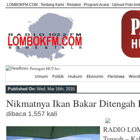
LOMBOKFM.COM
Tentang Kami
Redaksi
Program Acara
Upload Foto An
Peringati HUT ke-81 RI, SEKOLAH ABAT
Home
Umum
Politik
Hukum
Ekonomi
Peristiwa
Wonde
Published On:
Wed, Mar 16th, 2016
Nikmatnya Ikan Bakar Ditengah 
dibaca 1,557 kali
RADIO LOM
Tengah – Ka