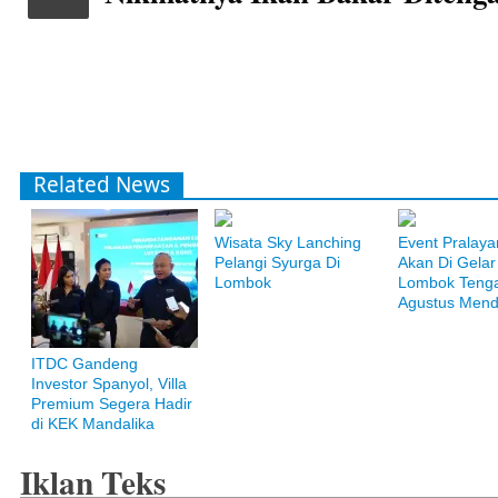
Related News
Wisata Sky Lanching
Event Pralaya
Pelangi Syurga Di
Akan Di Gelar
Lombok
Lombok Teng
Agustus Mend
Bank Muamalat
ITDC Gandeng
Raih ketenangan dengan akses yang luas di Bank Muamalat
Investor Spanyol, Villa
Premium Segera Hadir
di KEK Mandalika
Iklan Teks