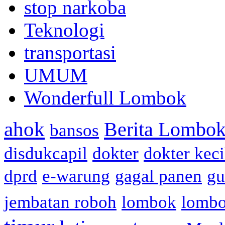
stop narkoba
Teknologi
transportasi
UMUM
Wonderfull Lombok
ahok
Berita Lombok
bansos
disdukcapil
dokter
dokter keci
dprd
e-warung
gagal panen
gu
jembatan roboh
lombok
lomb