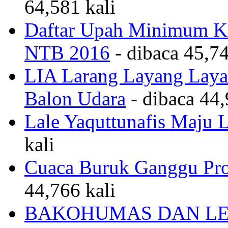
64,581 kali
Daftar Upah Minimum Ka
NTB 2016
- dibaca 45,74
LIA Larang Layang Layan
Balon Udara
- dibaca 44,
Lale Yaquttunafis Maju 
kali
Cuaca Buruk Ganggu Pro
44,766 kali
BAKOHUMAS DAN LE