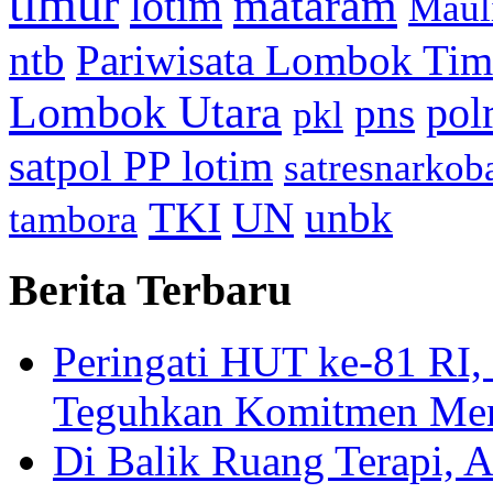
timur
mataram
lotim
Maul
ntb
Pariwisata Lombok Tim
Lombok Utara
pol
pns
pkl
satpol PP lotim
satresnarkob
TKI
UN
unbk
tambora
Berita Terbaru
Peringati HUT ke-81
Teguhkan Komitmen Mem
Di Balik Ruang Terapi