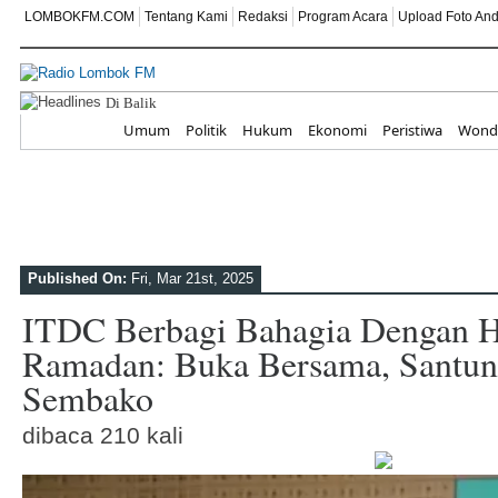
LOMBOKFM.COM
Tentang Kami
Redaksi
Program Acara
Upload Foto An
Di Balik Ruang Terapi, Ada Komitmen Besar SEK
Home
Umum
Politik
Hukum
Ekonomi
Peristiwa
Wonde
Published On:
Fri, Mar 21st, 2025
ITDC Berbagi Bahagia Dengan H
Ramadan: Buka Bersama, Santun
Sembako
dibaca 210 kali