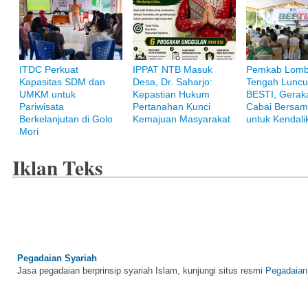
ITDC Perkuat
IPPAT NTB Masuk
Pemkab Lom
Kapasitas SDM dan
Desa, Dr. Saharjo:
Tengah Luncu
Bank Muamalat
UMKM untuk
Kepastian Hukum
BESTI, Gerak
Raih ketenangan dengan akses yang luas di Bank Muamalat
Pariwisata
Pertanahan Kunci
Cabai Bersam
Berkelanjutan di Golo
Kemajuan Masyarakat
untuk Kendalik
Mori
Iklan Teks
Pegadaian Syariah
Jasa pegadaian berprinsip syariah Islam, kunjungi situs resmi
Pegadaian