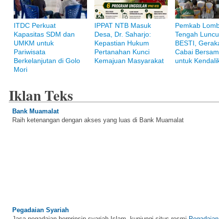
ITDC Perkuat
IPPAT NTB Masuk
Pemkab Lom
Kapasitas SDM dan
Desa, Dr. Saharjo:
Tengah Luncu
UMKM untuk
Kepastian Hukum
BESTI, Gerak
Pariwisata
Pertanahan Kunci
Cabai Bersam
Berkelanjutan di Golo
Kemajuan Masyarakat
untuk Kendalik
Mori
Iklan Teks
Bank Muamalat
Raih ketenangan dengan akses yang luas di Bank Muamalat
Pegadaian Syariah
Jasa pegadaian berprinsip syariah Islam, kunjungi situs resmi
Pegadaian