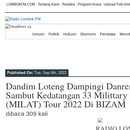
LOMBOKFM.COM
Tentang Kami
Redaksi
Program Acara
Upload Foto An
Di Balik Ruang Terapi
Home
Umum
Politik
Hukum
Ekonomi
Peristiwa
Wonde
Published On:
Tue, Sep 6th, 2022
Dandim Loteng Dampingi Danr
Sambut Kedatangan 33 Milittary
(MILAT) Tour 2022 Di BIZAM
dibaca 309 kali
RADIO LO