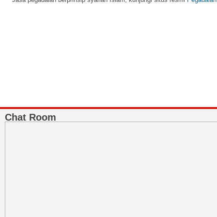
BNI Syariah
Memberikan yang terbaik sesuai kaidah Islam, kunjungi situs resmi
BNI 
Chat Room