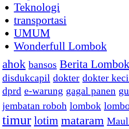
Teknologi
transportasi
UMUM
Wonderfull Lombok
ahok
Berita Lombok
bansos
disdukcapil
dokter
dokter keci
dprd
e-warung
gagal panen
gu
jembatan roboh
lombok
lomb
timur
mataram
lotim
Maul