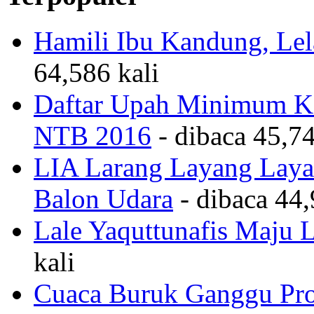
Hamili Ibu Kandung, Lela
64,586 kali
Daftar Upah Minimum Ka
NTB 2016
- dibaca 45,74
LIA Larang Layang Layan
Balon Udara
- dibaca 44,
Lale Yaquttunafis Maju 
kali
Cuaca Buruk Ganggu Pro