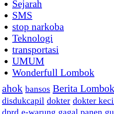
Sejarah
SMS
stop narkoba
Teknologi
transportasi
UMUM
Wonderfull Lombok
ahok
Berita Lombok
bansos
disdukcapil
dokter
dokter keci
dprd
e-warung
gagal panen
gu