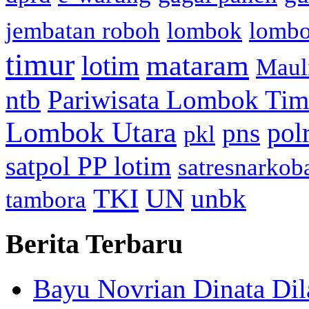
jembatan roboh
lombok
lomb
timur
mataram
lotim
Maul
ntb
Pariwisata Lombok Tim
Lombok Utara
pol
pns
pkl
satpol PP lotim
satresnarkob
TKI
UN
unbk
tambora
Berita Terbaru
Bayu Novrian Dinata Dil