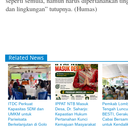
seperti semula, namun harus dipertahankan ting
dan lingkungan” tutupnya. (Humas)
Related News
ITDC Perkuat
IPPAT NTB Masuk
Pemkab Lom
Bank Muamalat
Kapasitas SDM dan
Desa, Dr. Saharjo:
Tengah Luncu
Raih ketenangan dengan akses yang luas di Bank Muamalat
UMKM untuk
Kepastian Hukum
BESTI, Gerak
Pariwisata
Pertanahan Kunci
Cabai Bersam
Berkelanjutan di Golo
Kemajuan Masyarakat
untuk Kendalik