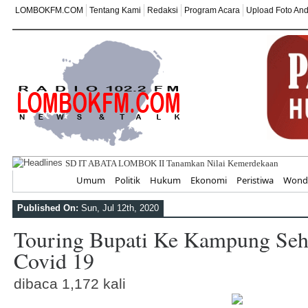
LOMBOKFM.COM
Tentang Kami
Redaksi
Program Acara
Upload Foto An
SD IT ABATA LOMBOK II Tanamkan Nilai Kemerdekaan Melalui
Home
Umum
Politik
Hukum
Ekonomi
Peristiwa
Wonde
Published On:
Sun, Jul 12th, 2020
Touring Bupati Ke Kampung Seh
Covid 19
dibaca 1,172 kali