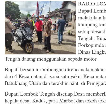
RADIO LOM
Bupati Lomb
melakukan ku
kampung kam
setiap desa 
Tengah. Bupa
Forkopimda s
Dinas Ling
Tengah datang menggunakan sepeda motor.
Bupati bersama rombongan direncanakan akan
dari 4 Kecamatan di zona satu yakni Kecamata
Batukliang Utara dan terakhir nanti di Pringgar
Bupati Lombok Tengah disetiap Desa memberi
kepala desa, Kadus, para Marbot dan tokoh tok