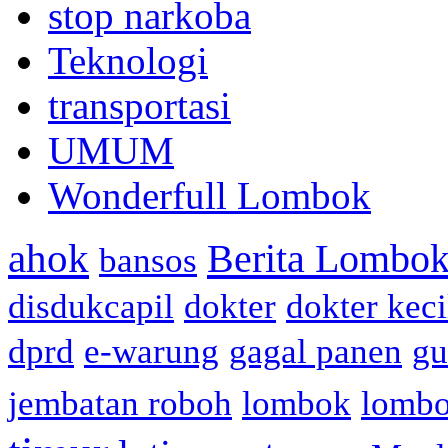
stop narkoba
Teknologi
transportasi
UMUM
Wonderfull Lombok
ahok
Berita Lombok
bansos
disdukcapil
dokter
dokter keci
dprd
e-warung
gagal panen
gu
jembatan roboh
lombok
lomb