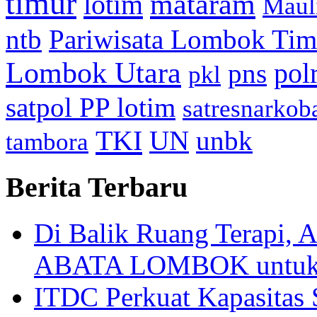
timur
mataram
lotim
Maul
ntb
Pariwisata Lombok Tim
Lombok Utara
pol
pns
pkl
satpol PP lotim
satresnarkob
TKI
UN
unbk
tambora
Berita Terbaru
Di Balik Ruang Terapi
ABATA LOMBOK untuk 
ITDC Perkuat Kapasit