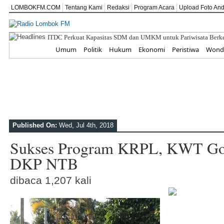
LOMBOKFM.COM
Tentang Kami
Redaksi
Program Acara
Upload Foto An
SD IT ABATA
Home
Umum
Politik
Hukum
Ekonomi
Peristiwa
Wonde
Published On:
Wed, Jul 4th, 2018
Sukses Program KRPL, KWT Go
DKP NTB
dibaca 1,207 kali