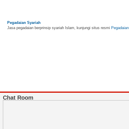
Pegadaian Syariah
Jasa pegadaian berprinsip syariah Islam, kunjungi situs resmi
Pegadaian
BNI Syariah
Memberikan yang terbaik sesuai kaidah Islam, kunjungi situs resmi
BNI 
Chat Room