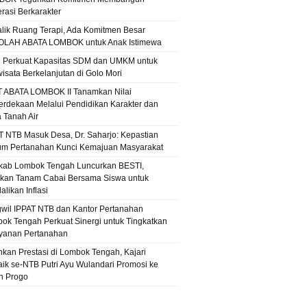
rasi Berkarakter
alik Ruang Terapi, Ada Komitmen Besar
LAH ABATA LOMBOK untuk Anak Istimewa
 Perkuat Kapasitas SDM dan UMKM untuk
wisata Berkelanjutan di Golo Mori
T ABATA LOMBOK II Tanamkan Nilai
rdekaan Melalui Pendidikan Karakter dan
a Tanah Air
T NTB Masuk Desa, Dr. Saharjo: Kepastian
m Pertanahan Kunci Kemajuan Masyarakat
ab Lombok Tengah Luncurkan BESTI,
kan Tanam Cabai Bersama Siswa untuk
likan Inflasi
wil IPPAT NTB dan Kantor Pertanahan
ok Tengah Perkuat Sinergi untuk Tingkatkan
yanan Pertanahan
hkan Prestasi di Lombok Tengah, Kajari
aik se-NTB Putri Ayu Wulandari Promosi ke
n Progo