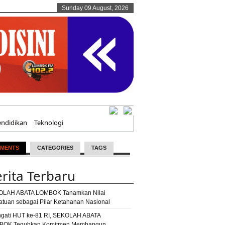
Sunday 09 August, 2026
endidikan
Teknologi
MENTS
CATEGORIES
TAGS
rita Terbaru
OLAH ABATA LOMBOK Tanamkan Nilai
atuan sebagai Pilar Ketahanan Nasional
ngati HUT ke-81 RI, SEKOLAH ABATA
BOK Teguhkan Komitmen Membangun