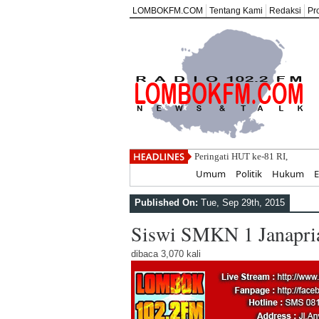
LOMBOKFM.COM
Tentang Kami
Redaksi
Pr
Peringati HUT ke-81 RI, SE
Home
Umum
Politik
Hukum
Published On:
Tue, Sep 29th, 2015
Siswi SMKN 1 Janapria
dibaca 3,070 kali