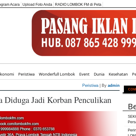
ogram Acara
Upload Foto Anda
RADIO LOMBOK FM di Peta
KOLAH ABATA LOMBOK
Ekonomi
Peristiwa
Wonderfull Lombok
Event
Dunia
Kesehatan
P
Peristiwa
| By
admin
COM
 Diduga Jadi Korban Penculikan
Be
SEK
Pers
Peri
LOM