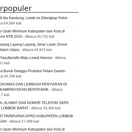
rpopuler
li Ibu Kandung, Lelaki ini Ditangkap Polisi
-
ca 64,584 kali
ar Upah Minimum Kabupaten dan Kota di
insi NTB 2016
- dibaca 45,742 kali
Larang Layang Layang, Sinar Laser, Drone
Balon Udara
- dibaca 44,915 kali
 Yaquttunafis Maju Lewat Hanura
- dibaca
61 kali
a Buruk Ganggu Produksi Petani Garam
-
ca 44,768 kali
OHUMAS DAN LEMBAGA PENYIARAN DI
 KAMPANYEKAN BERITA BAIK
- dibaca
7 kali
A, ALAMAT DAN NOMOR TELEPON SKPD
. LOMBOK BARAT
- dibaca 29,389 kali
AT PARIPURNA DPRD KABUPATEN LOMBOK
GAH
- dibaca 27,488 kali
ar Upah Minimum Kabupaten dan Kota di