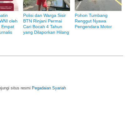
atin
Polisi dan Warga Sisir
Pohon Tumbang
i Bank Muamalat
WNI oleh
BTN Rinjani Permai
Renggut Nyawa
, Empat
Cari Bocah 4 Tahun
Pengendara Motor
rnalis
yang Dilaporkan Hilang
njungi situs resmi
Pegadaian Syariah