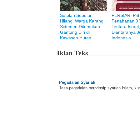
Bank Muamalat
Setelah Sebulan
PERSIARI Prih
Raih ketenangan dengan akses yang luas d
Hilang, Warga Karang
Penahanan 9 
Sidemen Ditemukan
Tentara Israel
Gantung Diri di
Diantaranya Ju
Kawasan Hutan
Indonesia
Iklan Teks
Pegadaian Syariah
Jasa pegadaian berprinsip syariah Islam, ku
BNI Syariah