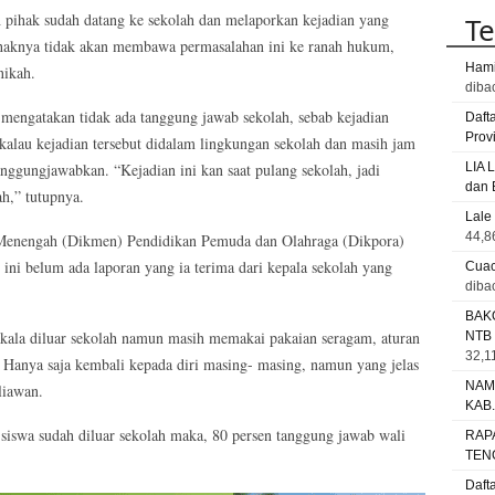
h pihak sudah datang ke sekolah dan melaporkan kejadian yang
Te
ihaknya tidak akan membawa permasalahan ini ke ranah hukum,
Hami
nikah.
diba
 mengatakan tidak ada tanggung jawab sekolah, sebab kejadian
Daft
Prov
li kalau kejadian tersebut didalam lingkungan sekolah dan masih jam
nggungjawabkan. “Kejadian ini kan saat pulang sekolah, jadi
LIA 
dan 
h,” tutupnya.
Lale
44,8
 Menengah (Dikmen) Pendidikan Pemuda dan Olahraga (Dikpora)
ini belum ada laporan yang ia terima dari kepala sekolah yang
Cuac
diba
BAK
kala diluar sekolah namun masih memakai pakaian seragam, aturan
NTB
32,11
a. Hanya saja kembali kepada diri masing- masing, namun yang jelas
NAM
liawan.
KAB
siswa sudah diluar sekolah maka, 80 persen tanggung jawab wali
RAP
TEN
Daft