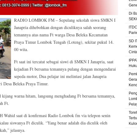
Gene
Di B
SEKO
RADIO LOMBOK FM – Sepulang sekolah siswa SMKN I
Janapria dihebohkan dengan diculiknya salah seorang
ITDC
Pari
temannya atas nama Ft warga Desa Beleka Kecamatan
SD I
Praya Timur Lombok Tengah (Loteng), sekitar pukul 14.
Keme
00 wita.
Cint
IPPA
Ft saat ini tercatat sebagai siswi di SMKN I Janapria, saat
Huku
kejadian Ft bersama temannya pulang dengan mengendarai
Pemk
sepeda motor, Dua pelajar ini melintasi jalan Janapria
Gera
ari Desa Beleka Praya Timur.
Kenda
Peng
il kijang warna hitam, langsung menghadang Ft bersama temannya,
Lomb
ah Ft.
Pela
Tore
 H Wahid saat di konfirmasi Radio Lombok fm via telepon senin
Terb
lau siswanya Ft diculik. “Yang benar adalah dia diculik oleh
Kulo
kah,” jelasnya.