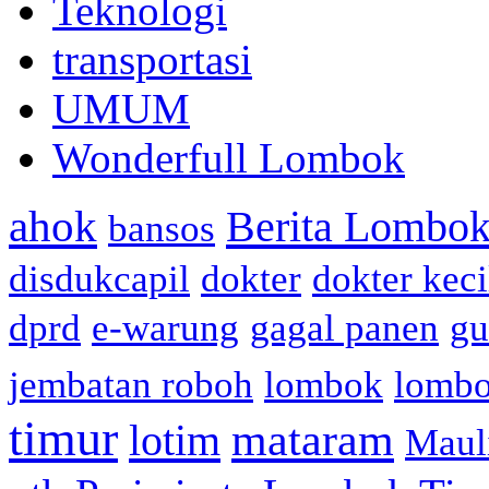
Teknologi
transportasi
UMUM
Wonderfull Lombok
ahok
Berita Lombok
bansos
disdukcapil
dokter
dokter keci
dprd
e-warung
gagal panen
gu
jembatan roboh
lombok
lomb
timur
mataram
lotim
Maul