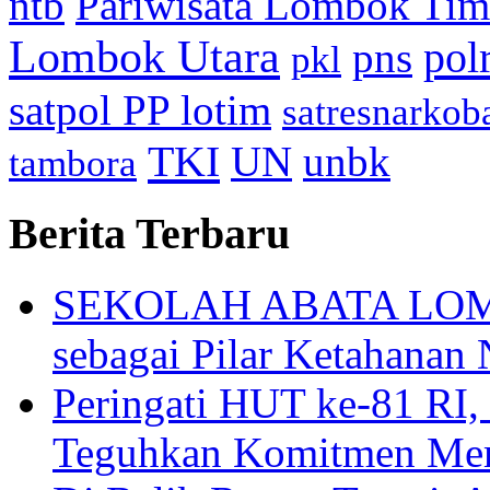
ntb
Pariwisata Lombok Tim
Lombok Utara
pol
pns
pkl
satpol PP lotim
satresnarkob
TKI
UN
unbk
tambora
Berita Terbaru
SEKOLAH ABATA LOMBO
sebagai Pilar Ketahanan 
Peringati HUT ke-81
Teguhkan Komitmen Mem