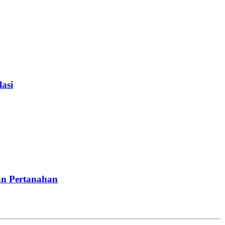
asi
an Pertanahan