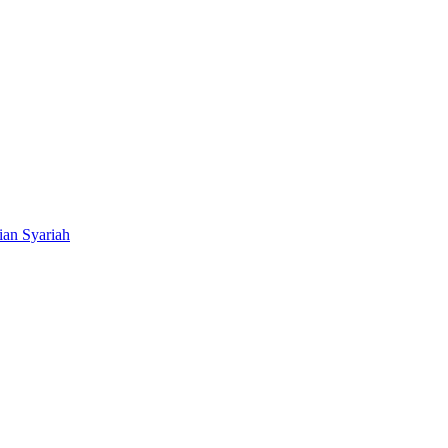
ian Syariah
BNI Syariah