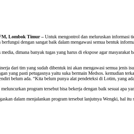
, Lombok Timur –
Untuk mengontrol dan meluruskan informasi tida
a berfungsi dengan sangat baik dalam mengawasi semua bentuk informa
us media, dimana banyak tugas yang harus di ekspose agar masyarakat
 dari tim yang sudah dibentuk ini akan mengawasi semua jenis isu ya
ngan yang pasti petugasnya yaitu suka bermain Medsos. kemudian terkai
endiri belum ada. “Kita belum punya alat pendeteksi di Lotim, yang ada
 meluncurkan program tersebut bisa bekerja dengan baik sesuai apa ya
askan dalam menjalankan program tersebut lanjutnya Wengki, hal itu 