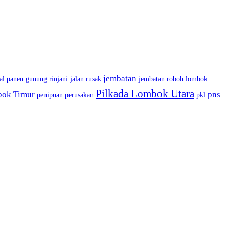
jembatan
al panen
gunung rinjani
jalan rusak
jembatan roboh
lombok
Pilkada Lombok Utara
bok Timur
pns
penipuan
perusakan
pkl