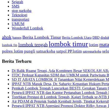
Sejarah
SMS
stop narkoba
Teknologi
transportasi
UMUM
Wonderfull Lombok
ahok
Berita Lombok Timur
bansos
Berita Lombok Utara
DBD
disduk
lombok timur
mat
lombok tengah
lotim
lombok fm
polres lotim
sel
pungli
satnarkoba
satpol PP lotim
satresnarkoba
Berita Terbaru
Di Balik Ruang Terapi, Ada Komitmen Besar SEKOLAH A
ITDC Perkuat Kapasitas SDM dan UMKM untuk Pariwisata Be
SD IT ABATA LOMBOK II Tanamkan Nilai Kemerdekaan Melal
IPPAT NTB Masuk Desa, Dr. Saharjo: Kepastian Hukum Pert
Pemkab Lombok Tengah Luncurkan BESTI, Gerakan Tanam Cab
Pengwil IPPAT NTB dan Kantor Pertanahan Lombok Tengah Pe
Torehkan Prestasi di Lombok Tengah, Kajari Terbaik se-NTB 
Air PDAM di Penujak Sudah Kembali Jernih, Tingkat Kekeru
Pengwil IPPAT NTB Apresiasi Promosi Doktor Rifky Anwar, 