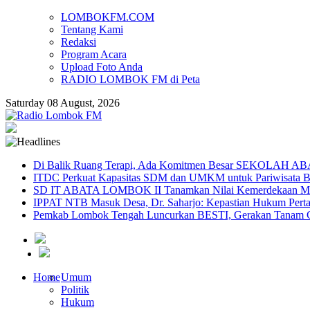
LOMBOKFM.COM
Tentang Kami
Redaksi
Program Acara
Upload Foto Anda
RADIO LOMBOK FM di Peta
Saturday 08 August, 2026
Di Balik Ruang Terapi, Ada Komitmen Besar SEKOLAH A
ITDC Perkuat Kapasitas SDM dan UMKM untuk Pariwisata Be
SD IT ABATA LOMBOK II Tanamkan Nilai Kemerdekaan Melal
IPPAT NTB Masuk Desa, Dr. Saharjo: Kepastian Hukum Pert
Pemkab Lombok Tengah Luncurkan BESTI, Gerakan Tanam Cab
Home
Umum
Politik
Hukum