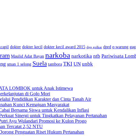
capil
dokter
dokter kecil
dokter kecil award 2015
dprd
e-warung
gag
dpp golkar
narkoba
aram
narkotika
ntb
Pariwisata Lom
Maulid Adat Bayan
Suela
ong
TKI
UN
unbk
sman 1 selong
tambora
BATA LOMBOK untuk Anak Istimewa
rkelanjutan di Golo Mori
ui Pendidikan Karakter dan Cinta Tanah Air
anahan Kunci Kemajuan Masyarakat
ai Bersama Siswa untuk Kendalikan Inflasi
rkuat Sinergi untuk Tingkatkan Pelayanan Pertanahan
Putri Ayu Wulandari Promosi ke Kulon Progo
han Tercatat 2,52 NTU
Dorong Penguatan Riset Hukum Pertanahan