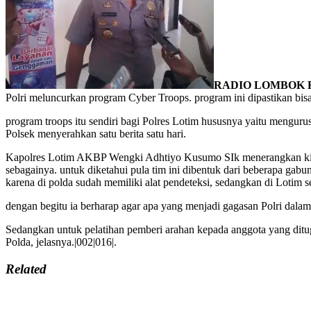
RADIO LOMBOK FM
Polri meluncurkan program Cyber Troops. program ini dipastikan bis
program troops itu sendiri bagi Polres Lotim hususnya yaitu mengur
Polsek menyerahkan satu berita satu hari.
Kapolres Lotim AKBP Wengki Adhtiyo Kusumo SIk menerangkan kinerja
sebagainya. untuk diketahui pula tim ini dibentuk dari beberapa gabu
karena di polda sudah memiliki alat pendeteksi, sedangkan di Lotim s
dengan begitu ia berharap agar apa yang menjadi gagasan Polri dalam
Sedangkan untuk pelatihan pemberi arahan kepada anggota yang ditug
Polda, jelasnya.|002|016|.
Related