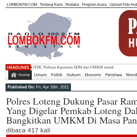
LOMBOKFM.COM
Tentang Kami
Redaksi
Program Acara
Upload Foto An
ITDC Perkuat Kapasitas SDM dan UMKM untuk Pariwisata Be
Home
Umum
Politik
Hukum
Ekonomi
Peristiwa
Wonde
Published On:
Fri, Apr 16th, 2021
Polres Loteng Dukung Pasar Ra
Yang Digelar Pemkab Loteng D
Bangkitkan UMKM Di Masa Pa
dibaca 417 kali