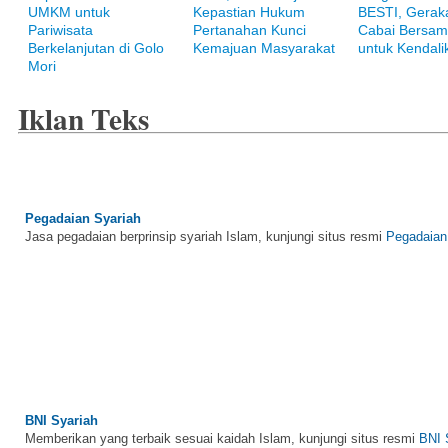
Raih ketenangan dengan akses yang luas di Bank Muamalat
UMKM untuk
Kepastian Hukum
BESTI, Gerak
Pariwisata
Pertanahan Kunci
Cabai Bersam
Berkelanjutan di Golo
Kemajuan Masyarakat
untuk Kendalik
Mori
Iklan Teks
Pegadaian Syariah
Jasa pegadaian berprinsip syariah Islam, kunjungi situs resmi
Pegadaian
BNI Syariah
Memberikan yang terbaik sesuai kaidah Islam, kunjungi situs resmi
BNI 