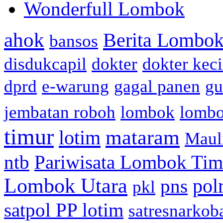
Wonderfull Lombok
ahok
Berita Lombok
bansos
disdukcapil
dokter
dokter keci
dprd
e-warung
gagal panen
gu
jembatan roboh
lombok
lomb
timur
mataram
lotim
Maul
ntb
Pariwisata Lombok Tim
Lombok Utara
pol
pns
pkl
satpol PP lotim
satresnarkob