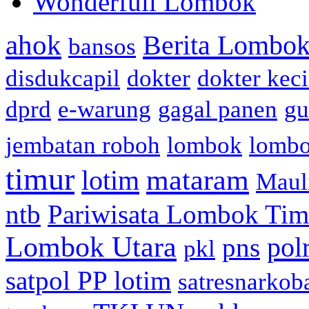
Wonderfull Lombok
ahok
Berita Lombok
bansos
disdukcapil
dokter
dokter keci
dprd
e-warung
gagal panen
gu
jembatan roboh
lombok
lomb
timur
mataram
lotim
Maul
ntb
Pariwisata Lombok Tim
Lombok Utara
pol
pns
pkl
satpol PP lotim
satresnarkob